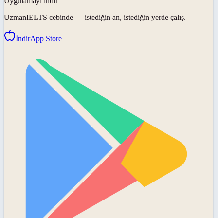
Uygulamayı indir
UzmanIELTS
cebinde — istediğin an, istediğin yerde çalış.
İndir
App Store