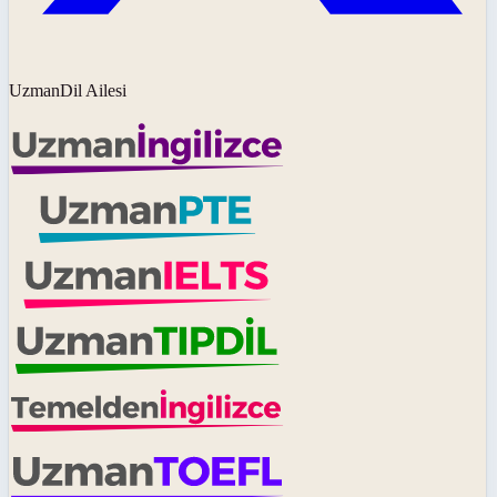
UzmanDil Ailesi