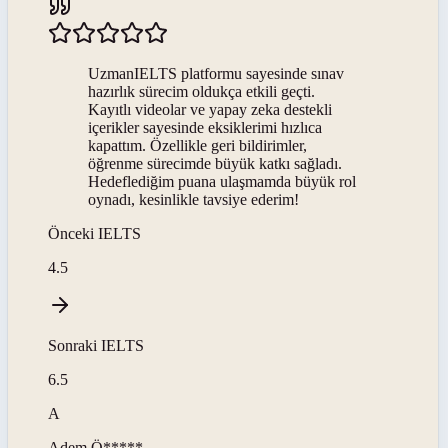
UzmanIELTS platformu sayesinde sınav
hazırlık sürecim oldukça etkili geçti.
Kayıtlı videolar ve yapay zeka destekli
içerikler sayesinde eksiklerimi hızlıca
kapattım. Özellikle geri bildirimler,
öğrenme sürecimde büyük katkı sağladı.
Hedeflediğim puana ulaşmamda büyük rol
oynadı, kesinlikle tavsiye ederim!
Önceki
IELTS
4.5
Sonraki
IELTS
6.5
A
Adem
Ö*****