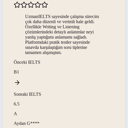
UzmanIELTS sayesinde çalışma sürecim
çok daha düzenli ve verimli hale geldi.
Özellikle Writing ve Listening
çözümlerindeki detaylı anlatımlar neyi
yanlış yaptığımı anlamamı sağladı.
Platformdaki pratik testler sayesinde
sınavda karşılaştığım soru tiplerine
tamamen alışmıştım.
Önceki
IELTS
B1
Sonraki
IELTS
6.5
A
Aydan
G****