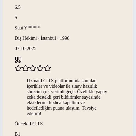
6.5
S
Suat
Y*****
Diş Hekimi · İstanbul · 1998
07.10.2025
UzmanIELTS platformunda sunulan
içerikler ve videolar ile sınav hazırlık
sürecim çok verimli geçti. Özellikle yapay
zeka destekli geri bildirimler sayesinde
eksiklerimi hızlıca kapattım ve
hedeflediğim puana ulaştım. Tavsiye
ederim!
Önceki
IELTS
B1