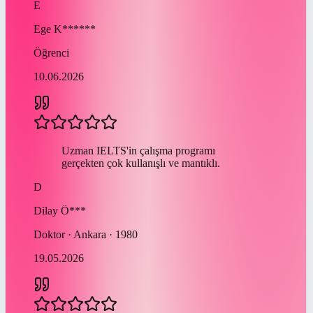
E
Ege
K******
Öğrenci
10.06.2026
Uzman IELTS'in çalışma programı
gerçekten çok kullanışlı ve mantıklı.
D
Dilay
Ö***
Doktor · Ankara · 1980
19.05.2026