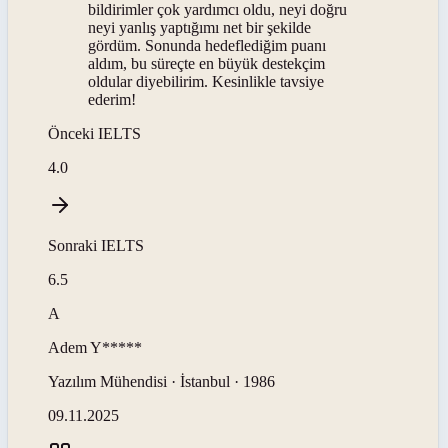
bildirimler çok yardımcı oldu, neyi doğru
neyi yanlış yaptığımı net bir şekilde
gördüm. Sonunda hedeflediğim puanı
aldım, bu süreçte en büyük destekçim
oldular diyebilirim. Kesinlikle tavsiye
ederim!
Önceki
IELTS
4.0
Sonraki
IELTS
6.5
A
Adem
Y*****
Yazılım Mühendisi · İstanbul · 1986
09.11.2025