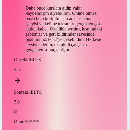
Daha önce kurslara gidip vakit
kaybetmişim diyebilirim. Online olması
başta beni korkutmuştu ama sistemin
işleyişi ve kelime tekrarları gerçekten çok
akılda kalıcı. Özellikle writing kısmındaki
şablonlar ve geri bildirimler sayesinde
puanımı 5.5'ten 7'ye çekebildim. Herkese
tavsiye ederim, disiplinli çalışınca
gerçekten sonuç veriyor.
Önceki
IELTS
5.5
Sonraki
IELTS
7.0
O
Onur
Y*****