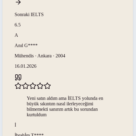
Sonraki
IELTS
6.5
A
Anıl
G****
Mühendis · Ankara · 2004
16.01.2026
Yeni satın aldım ama İELTS yolunda en
büyük sıkıntım nasıl ilerleyeceğimi
bilmemekti sanırım artık bu sorundan
kurtuldum
İ
İbrahİm
T****