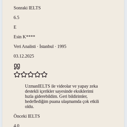
Sonraki
IELTS
6.5
E
Esin
K****
Veri Analisti · İstanbul · 1995
03.12.2025
UzmanIELTS ile videolar ve yapay zeka
destekli içerikler sayesinde eksiklerimi
hızla giderebildim. Geri bildirimler,
hedeflediğim puana ulaşmamda çok etkili
oldu.
Önceki
IELTS
4.0