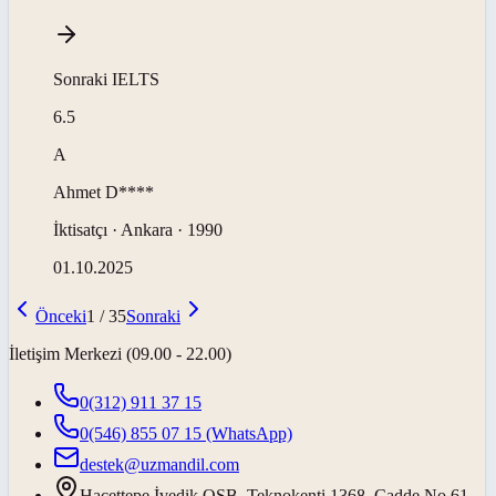
Sonraki
IELTS
6.5
A
Ahmet
D****
İktisatçı · Ankara · 1990
01.10.2025
Önceki
1
/
35
Sonraki
İletişim Merkezi (09.00 - 22.00)
0(312) 911 37 15
0(546) 855 07 15
(WhatsApp)
destek@uzmandil.com
Hacettepe İvedik OSB. Teknokenti 1368. Cadde No.61,