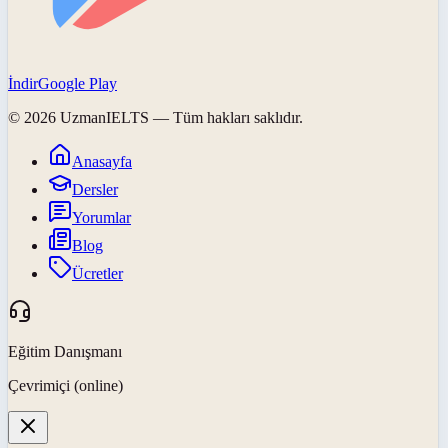
İndir
Google Play
©
2026
UzmanIELTS
— Tüm hakları saklıdır.
Anasayfa
Dersler
Yorumlar
Blog
Ücretler
Eğitim Danışmanı
Çevrimiçi (online)