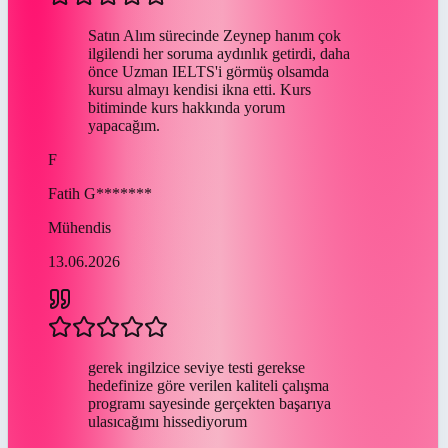
Satın Alım sürecinde Zeynep hanım çok
ilgilendi her soruma aydınlık getirdi, daha
önce Uzman IELTS'i görmüş olsamda
kursu almayı kendisi ikna etti. Kurs
bitiminde kurs hakkında yorum
yapacağım.
F
Fatih
G*******
Mühendis
13.06.2026
gerek ingilzice seviye testi gerekse
hedefinize göre verilen kaliteli çalışma
programı sayesinde gerçekten başarıya
ulasıcağımı hissediyorum