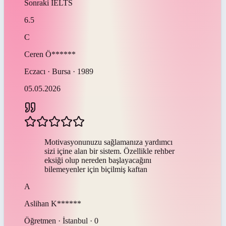
Sonraki
IELTS
6.5
C
Ceren
Ö******
Eczacı · Bursa · 1989
05.05.2026
Motivasyonunuzu sağlamanıza yardımcı
sizi içine alan bir sistem. Özellikle rehber
eksiği olup nereden başlayacağını
bilemeyenler için biçilmiş kaftan
A
Aslihan
K******
Öğretmen · İstanbul · 0