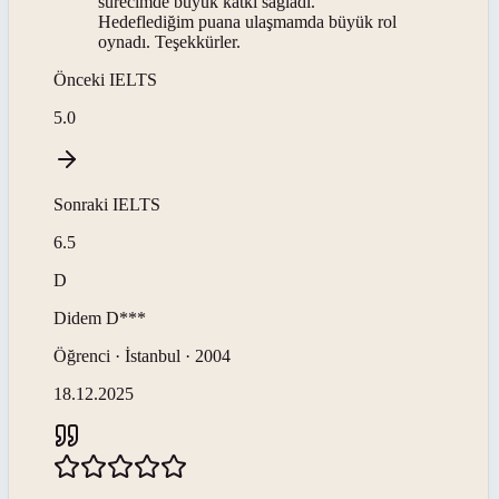
sürecimde büyük katkı sağladı.
Hedeflediğim puana ulaşmamda büyük rol
oynadı. Teşekkürler.
Önceki
IELTS
5.0
Sonraki
IELTS
6.5
D
Didem
D***
Öğrenci · İstanbul · 2004
18.12.2025