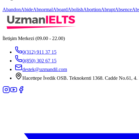
Abandon
Abide
Abnormal
Aboard
Abolish
Abortion
Abrupt
Absence
Abs
İletişim Merkezi (09.00 - 22.00)
0(312) 911 37 15
0(850) 302 67 15
destek@uzmandil.com
Hacettepe İvedik OSB. Teknokenti 1368. Cadde No.61, 4