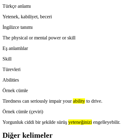
Türkçe anlamı
Yetenek, kabiliyet, beceri
İngilizce tanımı
The physical or mental power or skill
Eş anlamlılar
Skill
Türevleri
Abilities
Örnek cümle
Tiredness can seriously impair your
ability
to drive.
Örnek cümle (çeviri)
Yorgunluk ciddi bir şekilde sürüş
yeteneğinizi
engelleyebilir.
Diğer kelimeler