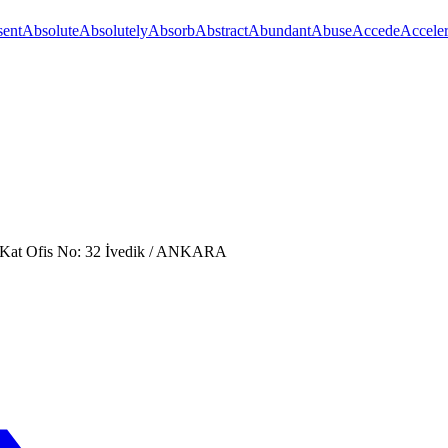
ent
Absolute
Absolutely
Absorb
Abstract
Abundant
Abuse
Accede
Acceler
. Kat Ofis No: 32 İvedik / ANKARA