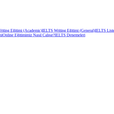
iting Eğitimi (Academic)
IELTS Writing Eğitimi (General)
IELTS Liste
mi
Online Eğitimimiz Nasıl Çalışır?
IELTS Denemeleri