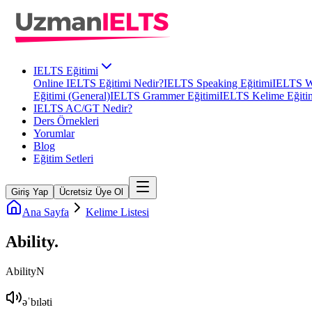
IELTS Eğitimi
Online IELTS Eğitimi Nedir?
IELTS Speaking Eğitimi
IELTS Wr
Eğitimi (General)
IELTS Grammer Eğitimi
IELTS Kelime Eğiti
IELTS AC/GT Nedir?
Ders Örnekleri
Yorumlar
Blog
Eğitim Setleri
Giriş Yap
Ücretsiz Üye Ol
Ana Sayfa
Kelime Listesi
Ability
.
Ability
N
əˈbɪləti