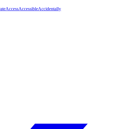
ate
Access
Accessible
Accidentally