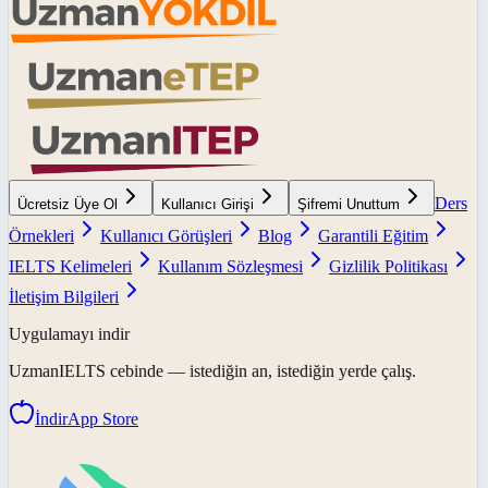
Ders
Ücretsiz Üye Ol
Kullanıcı Girişi
Şifremi Unuttum
Örnekleri
Kullanıcı Görüşleri
Blog
Garantili Eğitim
IELTS Kelimeleri
Kullanım Sözleşmesi
Gizlilik Politikası
İletişim Bilgileri
Uygulamayı indir
UzmanIELTS
cebinde — istediğin an, istediğin yerde çalış.
İndir
App Store