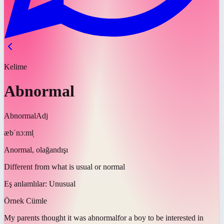
Kelime
Abnormal
Abnormal
Adj
æbˈnɔːml̩
Anormal, olağandışı
Different from what is usual or normal
Eş anlamlılar:
Unusual
Örnek Cümle
My parents thought it was
abnormal
for a boy to be interested in