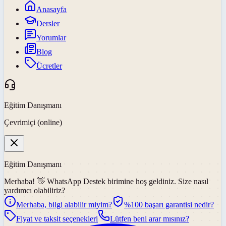
Anasayfa
Dersler
Yorumlar
Blog
Ücretler
Eğitim Danışmanı
Çevrimiçi (online)
Eğitim Danışmanı
Merhaba! 👋
WhatsApp Destek
birimine hoş geldiniz. Size nasıl
yardımcı olabiliriz?
Merhaba, bilgi alabilir miyim?
%100 başarı garantisi nedir?
Fiyat ve taksit seçenekleri
Lütfen beni arar mısınız?