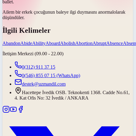
ballet.
Ailem bir erkek çocuğunun baleye ilgi duymasını
anormal
olarak
düşündüler.
İlgili Kelimeler
Abandon
Abide
Ability
Aboard
Abolish
Abortion
Abrupt
Absence
Absen
İletişim Merkezi (09.00 - 22.00)
0(312) 911 37 15
0(546) 855 07 15
(WhatsApp)
destek@uzmandil.com
Hacettepe İvedik OSB. Teknokenti 1368. Cadde No.61,
4. Kat Ofis No: 32 İvedik / ANKARA