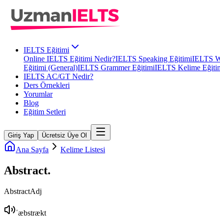
IELTS Eğitimi
Online IELTS Eğitimi Nedir?
IELTS Speaking Eğitimi
IELTS Wr
Eğitimi (General)
IELTS Grammer Eğitimi
IELTS Kelime Eğiti
IELTS AC/GT Nedir?
Ders Örnekleri
Yorumlar
Blog
Eğitim Setleri
Giriş Yap
Ücretsiz Üye Ol
Ana Sayfa
Kelime Listesi
Abstract
.
Abstract
Adj
ˈæbstrækt