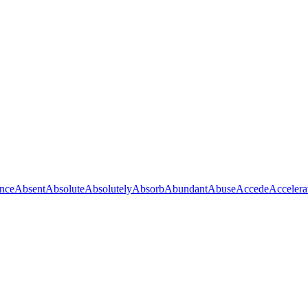
nce
Absent
Absolute
Absolutely
Absorb
Abundant
Abuse
Accede
Accelera