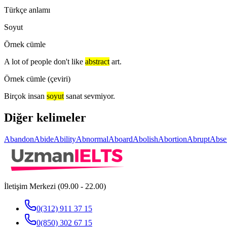
Türkçe anlamı
Soyut
Örnek cümle
A lot of people don't like
abstract
art.
Örnek cümle (çeviri)
Birçok insan
soyut
sanat sevmiyor.
Diğer kelimeler
Abandon
Abide
Ability
Abnormal
Aboard
Abolish
Abortion
Abrupt
Abse
İletişim Merkezi (09.00 - 22.00)
0(312) 911 37 15
0(850) 302 67 15