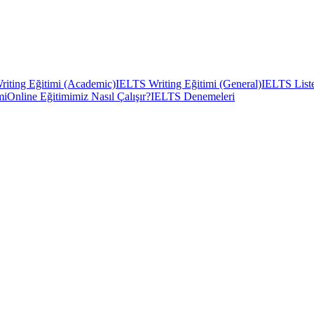
iting Eğitimi (Academic)
IELTS Writing Eğitimi (General)
IELTS Liste
mi
Online Eğitimimiz Nasıl Çalışır?
IELTS Denemeleri