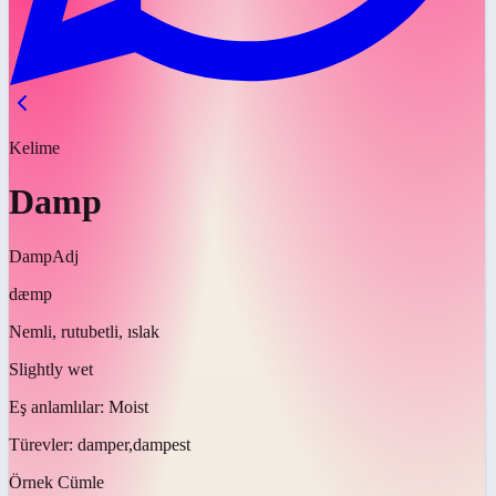
Kelime
Damp
Damp
Adj
dæmp
Nemli, rutubetli, ıslak
Slightly wet
Eş anlamlılar:
Moist
Türevler:
damper,dampest
Örnek Cümle