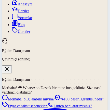
Anasayfa
Dersler
Yorumlar
Blog
Ücretler
Eğitim Danışmanı
Çevrimiçi (online)
Eğitim Danışmanı
Merhaba! 👋
WhatsApp Destek
birimine hoş geldiniz. Size nasıl
yardımcı olabiliriz?
Merhaba, bilgi alabilir miyim?
%100 başarı garantisi nedir?
Fiyat ve taksit seçenekleri
Lütfen beni arar mısınız?