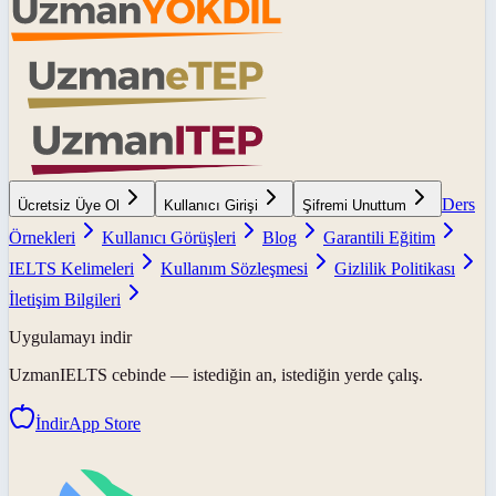
Ders
Ücretsiz Üye Ol
Kullanıcı Girişi
Şifremi Unuttum
Örnekleri
Kullanıcı Görüşleri
Blog
Garantili Eğitim
IELTS Kelimeleri
Kullanım Sözleşmesi
Gizlilik Politikası
İletişim Bilgileri
Uygulamayı indir
UzmanIELTS
cebinde — istediğin an, istediğin yerde çalış.
İndir
App Store