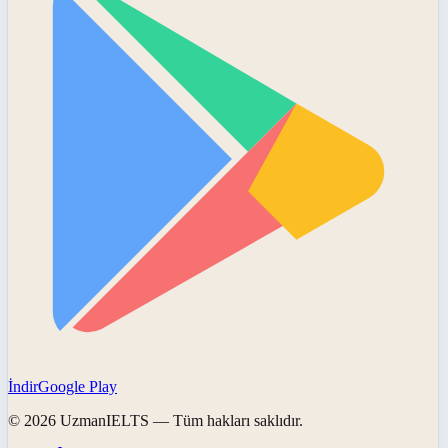
İndir
Google Play
©
2026
UzmanIELTS
— Tüm hakları saklıdır.