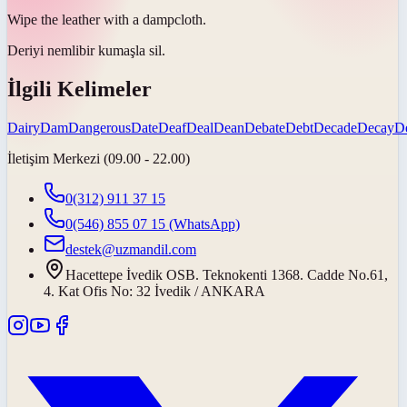
Wipe the leather with a
damp
cloth.
Deriyi
nemli
bir kumaşla sil.
İlgili Kelimeler
Dairy
Dam
Dangerous
Date
Deaf
Deal
Dean
Debate
Debt
Decade
Decay
De
İletişim Merkezi (09.00 - 22.00)
0(312) 911 37 15
0(546) 855 07 15
(WhatsApp)
destek@uzmandil.com
Hacettepe İvedik OSB. Teknokenti 1368. Cadde No.61,
4. Kat Ofis No: 32 İvedik / ANKARA