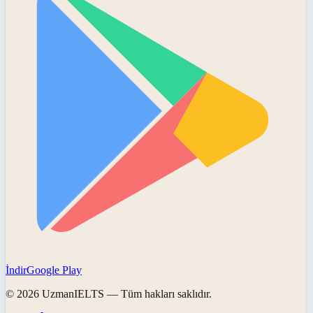
İndir
Google Play
©
2026
UzmanIELTS
— Tüm hakları saklıdır.