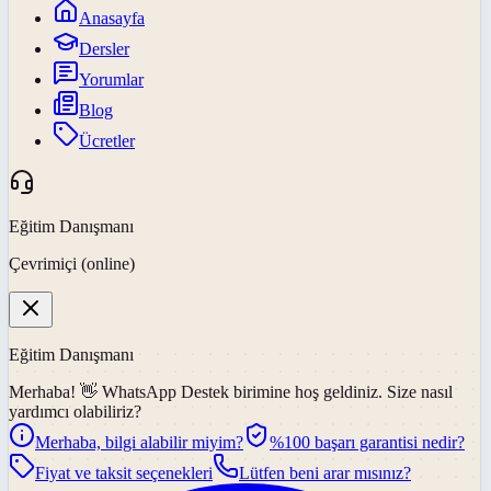
Anasayfa
Dersler
Yorumlar
Blog
Ücretler
Eğitim Danışmanı
Çevrimiçi (online)
Eğitim Danışmanı
Merhaba! 👋
WhatsApp Destek
birimine hoş geldiniz. Size nasıl
yardımcı olabiliriz?
Merhaba, bilgi alabilir miyim?
%100 başarı garantisi nedir?
Fiyat ve taksit seçenekleri
Lütfen beni arar mısınız?