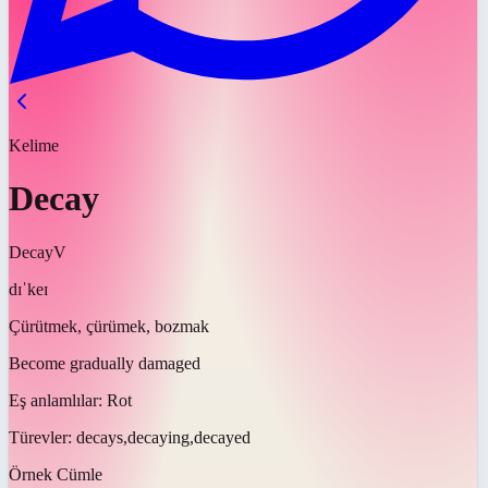
Kelime
Decay
Decay
V
dɪˈkeɪ
Çürütmek, çürümek, bozmak
Become gradually damaged
Eş anlamlılar:
Rot
Türevler:
decays,decaying,decayed
Örnek Cümle