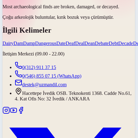
Most archaeological finds are broken, damaged, or
decayed
.
Çoğu arkeolojik buluntular, kırık bozuk veya
çürümüştür
.
İlgili Kelimeler
Dairy
Dam
Damp
Dangerous
Date
Deaf
Deal
Dean
Debate
Debt
Decade
De
İletişim Merkezi (09.00 - 22.00)
0(312) 911 37 15
0(546) 855 07 15
(WhatsApp)
destek@uzmandil.com
Hacettepe İvedik OSB. Teknokenti 1368. Cadde No.61,
4. Kat Ofis No: 32 İvedik / ANKARA