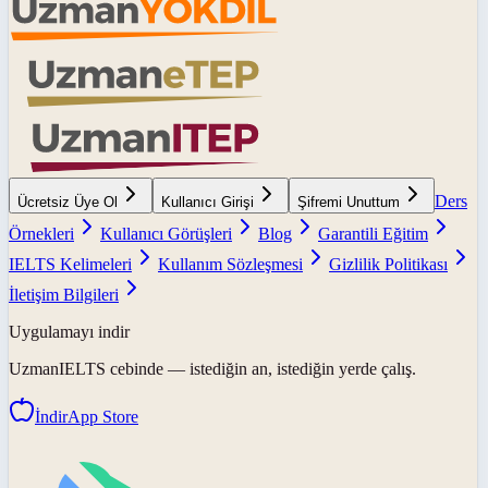
Ders
Ücretsiz Üye Ol
Kullanıcı Girişi
Şifremi Unuttum
Örnekleri
Kullanıcı Görüşleri
Blog
Garantili Eğitim
IELTS Kelimeleri
Kullanım Sözleşmesi
Gizlilik Politikası
İletişim Bilgileri
Uygulamayı indir
UzmanIELTS
cebinde — istediğin an, istediğin yerde çalış.
İndir
App Store