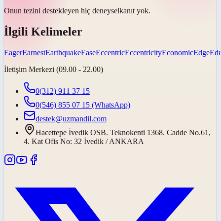
Onun tezini destekleyen hiç
deneysel
kanıt yok.
İlgili Kelimeler
Eager
Earnest
Earthquake
Ease
Eccentric
Eccentricity
Economic
Edge
Edu
İletişim Merkezi (09.00 - 22.00)
0(312) 911 37 15
0(546) 855 07 15
(WhatsApp)
destek@uzmandil.com
Hacettepe İvedik OSB. Teknokenti 1368. Cadde No.61,
4. Kat Ofis No: 32 İvedik / ANKARA