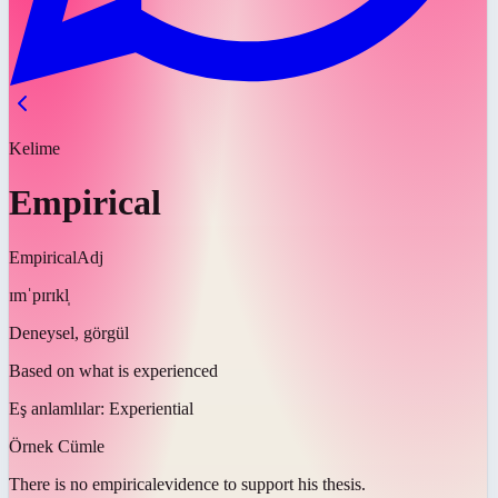
Kelime
Empirical
Empirical
Adj
ɪmˈpɪrɪkl̩
Deneysel, görgül
Based on what is experienced
Eş anlamlılar:
Experiential
Örnek Cümle
There is no
empirical
evidence to support his thesis.