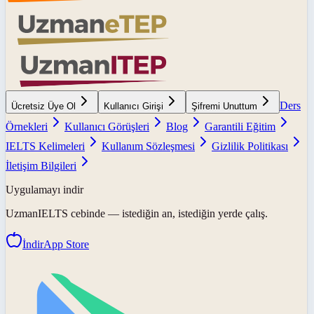
Ders
Ücretsiz Üye Ol
Kullanıcı Girişi
Şifremi Unuttum
Örnekleri
Kullanıcı Görüşleri
Blog
Garantili Eğitim
IELTS Kelimeleri
Kullanım Sözleşmesi
Gizlilik Politikası
İletişim Bilgileri
Uygulamayı indir
UzmanIELTS
cebinde — istediğin an, istediğin yerde çalış.
İndir
App Store