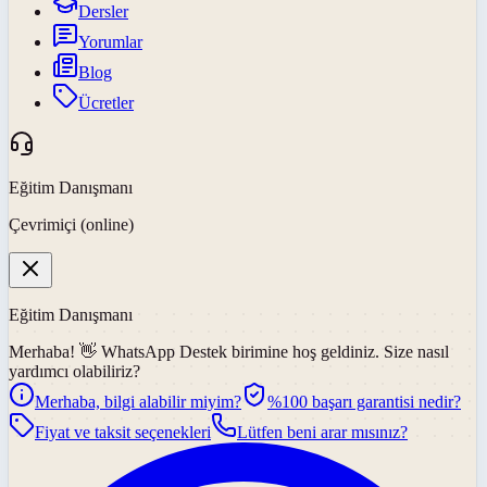
Dersler
Yorumlar
Blog
Ücretler
Eğitim Danışmanı
Çevrimiçi (online)
Eğitim Danışmanı
Merhaba! 👋
WhatsApp Destek
birimine hoş geldiniz. Size nasıl
yardımcı olabiliriz?
Merhaba, bilgi alabilir miyim?
%100 başarı garantisi nedir?
Fiyat ve taksit seçenekleri
Lütfen beni arar mısınız?