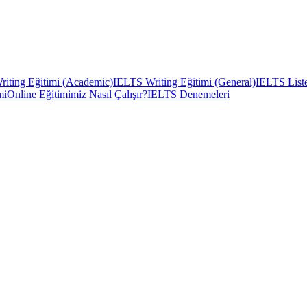
iting Eğitimi (Academic)
IELTS Writing Eğitimi (General)
IELTS Liste
mi
Online Eğitimimiz Nasıl Çalışır?
IELTS Denemeleri