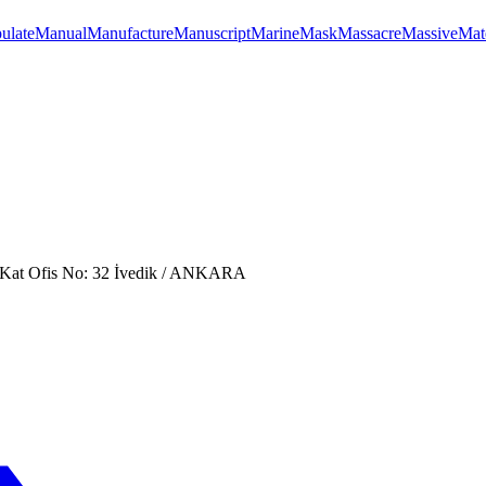
ulate
Manual
Manufacture
Manuscript
Marine
Mask
Massacre
Massive
Mat
. Kat Ofis No: 32 İvedik / ANKARA