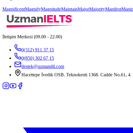
Magnificent
Magnify
Magnitude
Maintain
Major
Majority
Manifest
Manip
İletişim Merkezi (09.00 - 22.00)
0(312) 911 37 15
0(850) 302 67 15
destek@uzmandil.com
Hacettepe İvedik OSB. Teknokenti 1368. Cadde No.61, 4