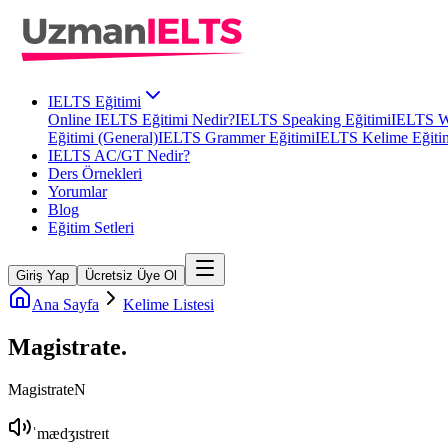
IELTS Eğitimi
Online IELTS Eğitimi Nedir?
IELTS Speaking Eğitimi
IELTS Wr
Eğitimi (General)
IELTS Grammer Eğitimi
IELTS Kelime Eğiti
IELTS AC/GT Nedir?
Ders Örnekleri
Yorumlar
Blog
Eğitim Setleri
Giriş Yap
Ücretsiz Üye Ol
Ana Sayfa
Kelime Listesi
Magistrate
.
Magistrate
N
ˈmædʒɪstreɪt