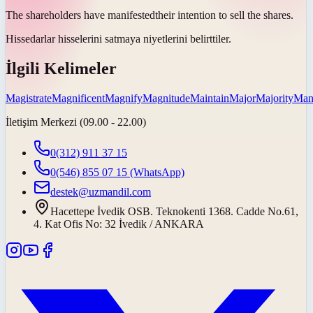
The shareholders have
manifested
their intention to sell the shares.
Hissedarlar hisselerini satmaya niyetlerini
belirttiler
.
İlgili Kelimeler
Magistrate
Magnificent
Magnify
Magnitude
Maintain
Major
Majority
Man
İletişim Merkezi (09.00 - 22.00)
0(312) 911 37 15
0(546) 855 07 15
(WhatsApp)
destek@uzmandil.com
Hacettepe İvedik OSB. Teknokenti 1368. Cadde No.61,
4. Kat Ofis No: 32 İvedik / ANKARA