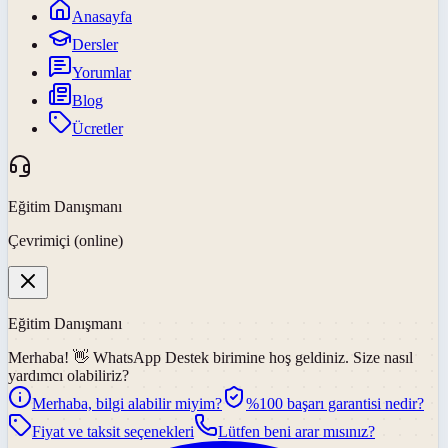
Anasayfa
Dersler
Yorumlar
Blog
Ücretler
Eğitim Danışmanı
Çevrimiçi (online)
Eğitim Danışmanı
Merhaba! 👋
WhatsApp Destek
birimine hoş geldiniz. Size nasıl
yardımcı olabiliriz?
Merhaba, bilgi alabilir miyim?
%100 başarı garantisi nedir?
Fiyat ve taksit seçenekleri
Lütfen beni arar mısınız?