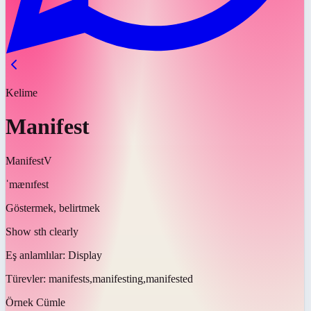
Kelime
Manifest
Manifest
V
ˈmænɪfest
Göstermek, belirtmek
Show sth clearly
Eş anlamlılar:
Display
Türevler:
manifests,manifesting,manifested
Örnek Cümle