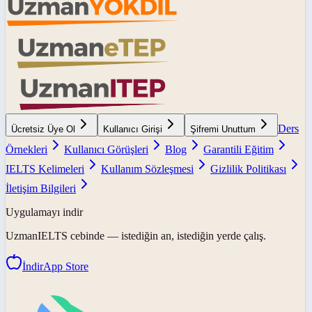
Ders
Ücretsiz Üye Ol
Kullanıcı Girişi
Şifremi Unuttum
Örnekleri
Kullanıcı Görüşleri
Blog
Garantili Eğitim
IELTS Kelimeleri
Kullanım Sözleşmesi
Gizlilik Politikası
İletişim Bilgileri
Uygulamayı indir
UzmanIELTS
cebinde — istediğin an, istediğin yerde çalış.
İndir
App Store