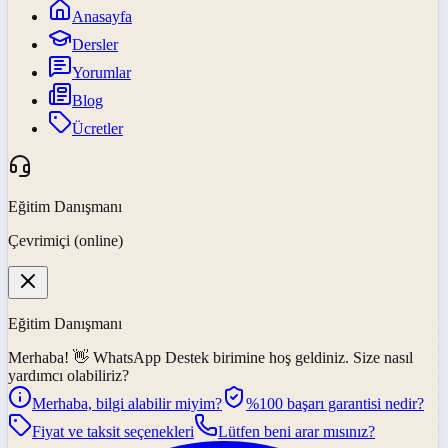
Anasayfa
Dersler
Yorumlar
Blog
Ücretler
Eğitim Danışmanı
Çevrimiçi (online)
Eğitim Danışmanı
Merhaba! 👋
WhatsApp Destek
birimine hoş geldiniz. Size nasıl
yardımcı olabiliriz?
Merhaba, bilgi alabilir miyim?
%100 başarı garantisi nedir?
Fiyat ve taksit seçenekleri
Lütfen beni arar mısınız?