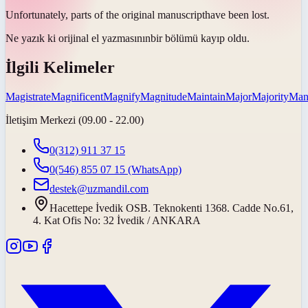
Unfortunately, parts of the original
manuscript
have been lost.
Ne yazık ki orijinal
el yazmasının
bir bölümü kayıp oldu.
İlgili Kelimeler
Magistrate
Magnificent
Magnify
Magnitude
Maintain
Major
Majority
Mani
İletişim Merkezi (09.00 - 22.00)
0(312) 911 37 15
0(546) 855 07 15
(WhatsApp)
destek@uzmandil.com
Hacettepe İvedik OSB. Teknokenti 1368. Cadde No.61,
4. Kat Ofis No: 32 İvedik / ANKARA