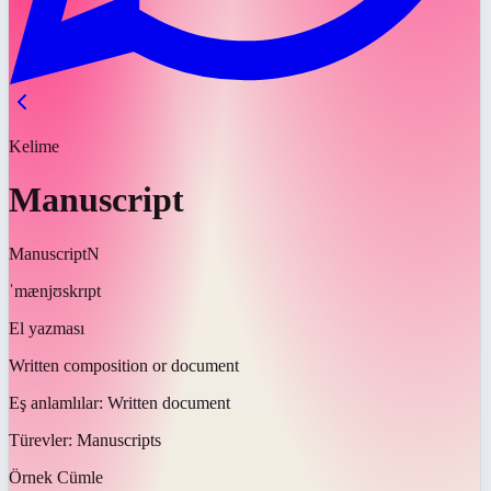
Kelime
Manuscript
Manuscript
N
ˈmænjʊskrɪpt
El yazması
Written composition or document
Eş anlamlılar:
Written document
Türevler:
Manuscripts
Örnek Cümle