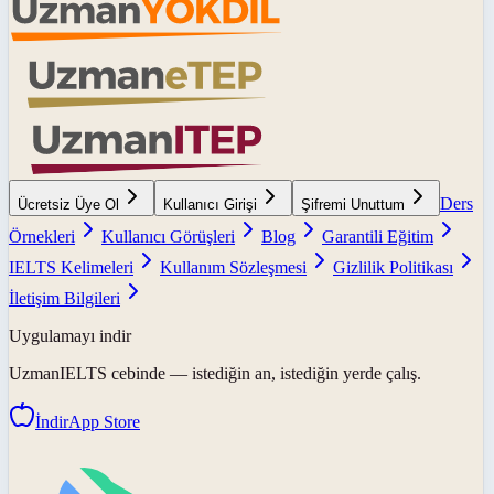
Ders
Ücretsiz Üye Ol
Kullanıcı Girişi
Şifremi Unuttum
Örnekleri
Kullanıcı Görüşleri
Blog
Garantili Eğitim
IELTS Kelimeleri
Kullanım Sözleşmesi
Gizlilik Politikası
İletişim Bilgileri
Uygulamayı indir
UzmanIELTS
cebinde — istediğin an, istediğin yerde çalış.
İndir
App Store