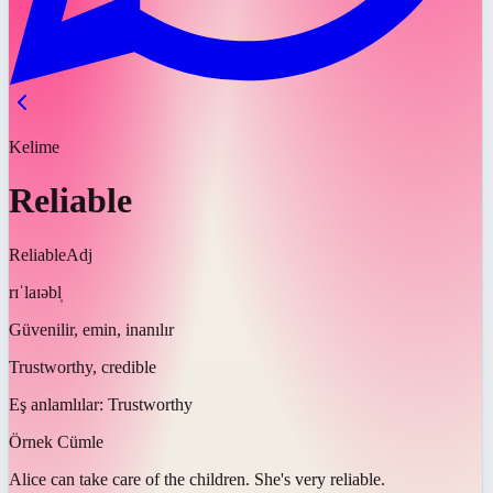
Kelime
Reliable
Reliable
Adj
rɪˈlaɪəbl̩
Güvenilir, emin, inanılır
Trustworthy, credible
Eş anlamlılar:
Trustworthy
Örnek Cümle
Alice can take care of the children. She's very
reliable
.