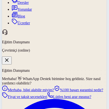
Dersler
Yorumlar
Blog
Ücretler
Eğitim Danışmanı
Çevrimiçi (online)
Eğitim Danışmanı
Merhaba! 👋
WhatsApp Destek
birimine hoş geldiniz. Size nasıl
yardımcı olabiliriz?
Merhaba, bilgi alabilir miyim?
%100 başarı garantisi nedir?
Fiyat ve taksit seçenekleri
Lütfen beni arar mısınız?