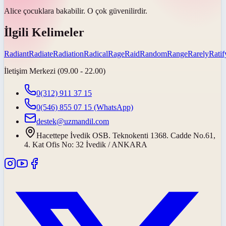
Alice çocuklara bakabilir. O çok
güvenilirdir
.
İlgili Kelimeler
Radiant
Radiate
Radiation
Radical
Rage
Raid
Random
Range
Rarely
Ratif
İletişim Merkezi (09.00 - 22.00)
0(312) 911 37 15
0(546) 855 07 15
(WhatsApp)
destek@uzmandil.com
Hacettepe İvedik OSB. Teknokenti 1368. Cadde No.61,
4. Kat Ofis No: 32 İvedik / ANKARA