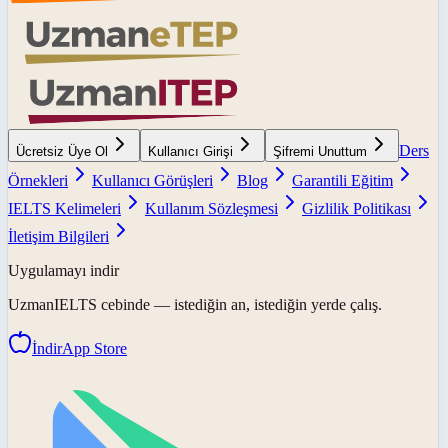
Ders
Ücretsiz Üye Ol
Kullanıcı Girişi
Şifremi Unuttum
Örnekleri
Kullanıcı Görüşleri
Blog
Garantili Eğitim
IELTS Kelimeleri
Kullanım Sözleşmesi
Gizlilik Politikası
İletişim Bilgileri
Uygulamayı indir
UzmanIELTS
cebinde — istediğin an, istediğin yerde çalış.
İndir
App Store