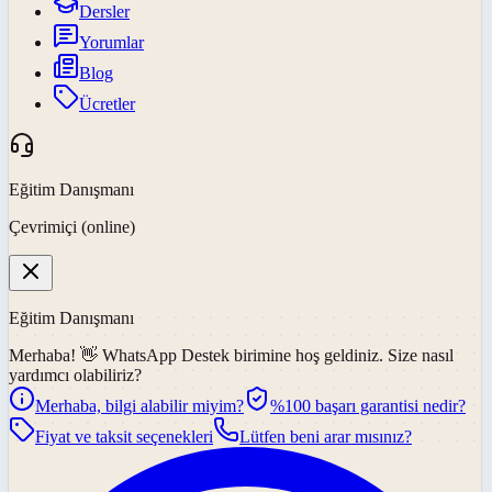
Dersler
Yorumlar
Blog
Ücretler
Eğitim Danışmanı
Çevrimiçi (online)
Eğitim Danışmanı
Merhaba! 👋
WhatsApp Destek
birimine hoş geldiniz. Size nasıl
yardımcı olabiliriz?
Merhaba, bilgi alabilir miyim?
%100 başarı garantisi nedir?
Fiyat ve taksit seçenekleri
Lütfen beni arar mısınız?