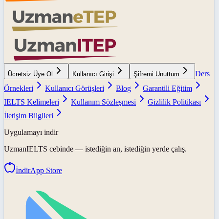
Ders
Ücretsiz Üye Ol
Kullanıcı Girişi
Şifremi Unuttum
Örnekleri
Kullanıcı Görüşleri
Blog
Garantili Eğitim
IELTS Kelimeleri
Kullanım Sözleşmesi
Gizlilik Politikası
İletişim Bilgileri
Uygulamayı indir
UzmanIELTS
cebinde — istediğin an, istediğin yerde çalış.
İndir
App Store