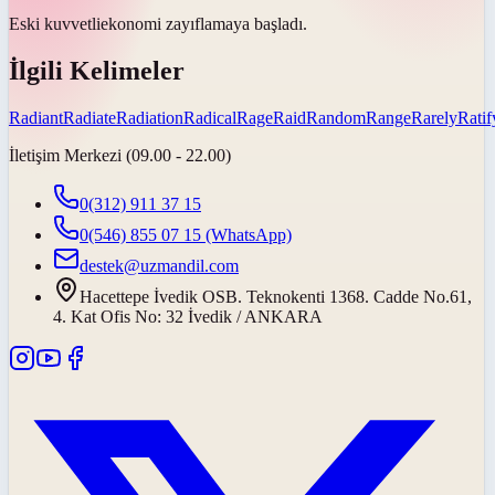
Eski
kuvvetli
ekonomi zayıflamaya başladı.
İlgili Kelimeler
Radiant
Radiate
Radiation
Radical
Rage
Raid
Random
Range
Rarely
Ratif
İletişim Merkezi (09.00 - 22.00)
0(312) 911 37 15
0(546) 855 07 15
(WhatsApp)
destek@uzmandil.com
Hacettepe İvedik OSB. Teknokenti 1368. Cadde No.61,
4. Kat Ofis No: 32 İvedik / ANKARA