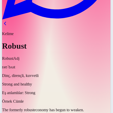
Kelime
Robust
Robust
Adj
rəʊˈbʌst
Dinç, dirençli, kuvvetli
Strong and healthy
Eş anlamlılar:
Strong
Örnek Cümle
The formerly
robust
economy has begun to weaken.