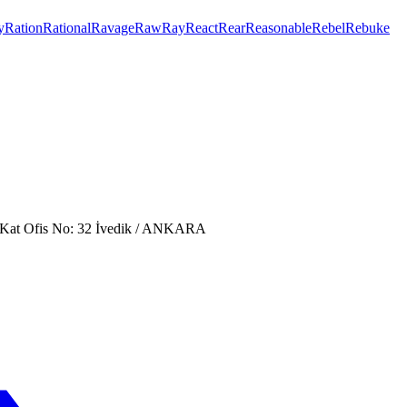
y
Ration
Rational
Ravage
Raw
Ray
React
Rear
Reasonable
Rebel
Rebuke
. Kat Ofis No: 32 İvedik / ANKARA