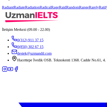
Radiant
Radiate
Radiation
Radical
Rage
Raid
Random
Range
Rarely
Ratif
İletişim Merkezi (09.00 - 22.00)
0(312) 911 37 15
0(850) 302 67 15
destek@uzmandil.com
Hacettepe İvedik OSB. Teknokenti 1368. Cadde No.61, 4