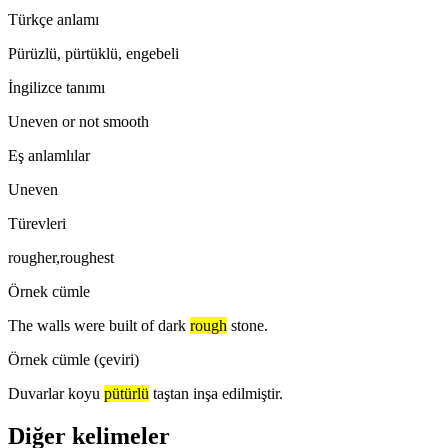
Türkçe anlamı
Pürüzlü, pürtüklü, engebeli
İngilizce tanımı
Uneven or not smooth
Eş anlamlılar
Uneven
Türevleri
rougher,roughest
Örnek cümle
The walls were built of dark
rough
stone.
Örnek cümle (çeviri)
Duvarlar koyu
pütürlü
taştan inşa edilmiştir.
Diğer kelimeler