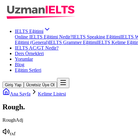
IELTS Eğitimi
Online IELTS Eğitimi Nedir?
IELTS Speaking Eğitimi
IELTS Wr
Eğitimi (General)
IELTS Grammer Eğitimi
IELTS Kelime Eğiti
IELTS AC/GT Nedir?
Ders Örnekleri
Yorumlar
Blog
Eğitim Setleri
Giriş Yap
Ücretsiz Üye Ol
Ana Sayfa
Kelime Listesi
Rough
.
Rough
Adj
rʌf