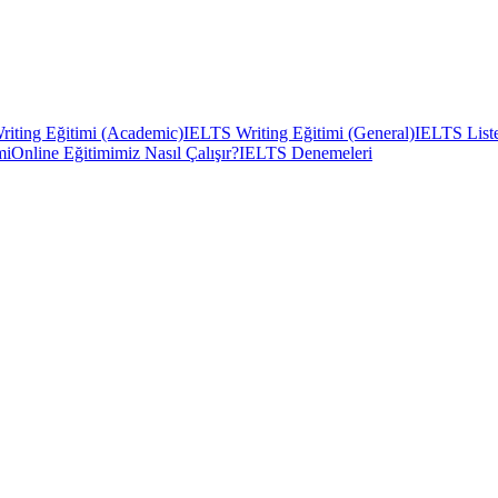
iting Eğitimi (Academic)
IELTS Writing Eğitimi (General)
IELTS Liste
mi
Online Eğitimimiz Nasıl Çalışır?
IELTS Denemeleri