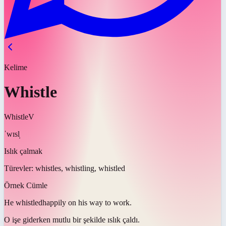
Kelime
Whistle
Whistle
V
ˈwɪsl̩
Islık çalmak
Türevler:
whistles, whistling, whistled
Örnek Cümle
He
whistled
happily on his way to work.
O işe giderken mutlu bir şekilde
ıslık çaldı
.