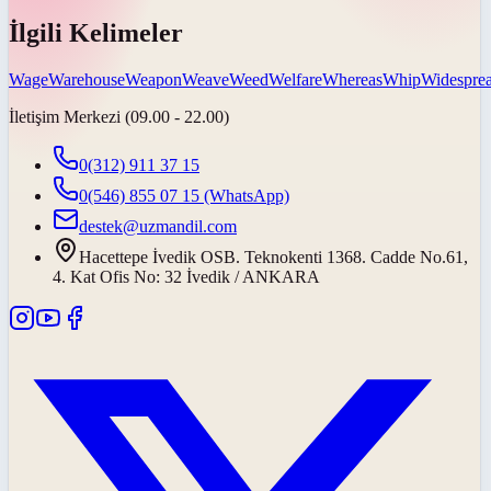
İlgili Kelimeler
Wage
Warehouse
Weapon
Weave
Weed
Welfare
Whereas
Whip
Widespre
İletişim Merkezi (09.00 - 22.00)
0(312) 911 37 15
0(546) 855 07 15
(WhatsApp)
destek@uzmandil.com
Hacettepe İvedik OSB. Teknokenti 1368. Cadde No.61,
4. Kat Ofis No: 32 İvedik / ANKARA