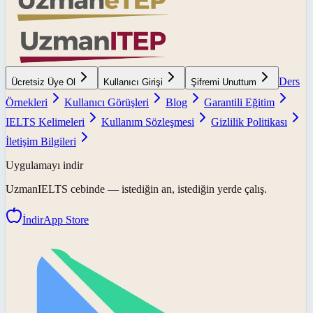
Ders
Ücretsiz Üye Ol
Kullanıcı Girişi
Şifremi Unuttum
Örnekleri
Kullanıcı Görüşleri
Blog
Garantili Eğitim
IELTS Kelimeleri
Kullanım Sözleşmesi
Gizlilik Politikası
İletişim Bilgileri
Uygulamayı indir
UzmanIELTS
cebinde — istediğin an, istediğin yerde çalış.
İndir
App Store