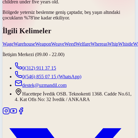
children under five years old.
Bölgede yetersiz beslenme
geniş çaptadır
, beş yaşın altındaki
çocukların %78'ine kadar etkiliyor.
İlgili Kelimeler
Wage
Warehouse
Weapon
Weave
Weed
Welfare
Whereas
Whip
Whistle
Wi
İletişim Merkezi (09.00 - 22.00)
0(312) 911 37 15
0(546) 855 07 15
(WhatsApp)
destek@uzmandil.com
Hacettepe İvedik OSB. Teknokenti 1368. Cadde No.61,
4. Kat Ofis No: 32 İvedik / ANKARA