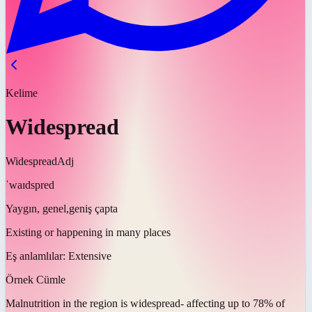
Kelime
Widespread
Widespread
Adj
ˈwaɪdspred
Yaygın, genel,geniş çapta
Existing or happening in many places
Eş anlamlılar:
Extensive
Örnek Cümle
Malnutrition in the region is
widespread
- affecting up to 78% of