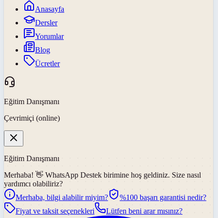
Anasayfa
Dersler
Yorumlar
Blog
Ücretler
Eğitim Danışmanı
Çevrimiçi (online)
Eğitim Danışmanı
Merhaba! 👋
WhatsApp Destek
birimine hoş geldiniz. Size nasıl
yardımcı olabiliriz?
Merhaba, bilgi alabilir miyim?
%100 başarı garantisi nedir?
Fiyat ve taksit seçenekleri
Lütfen beni arar mısınız?