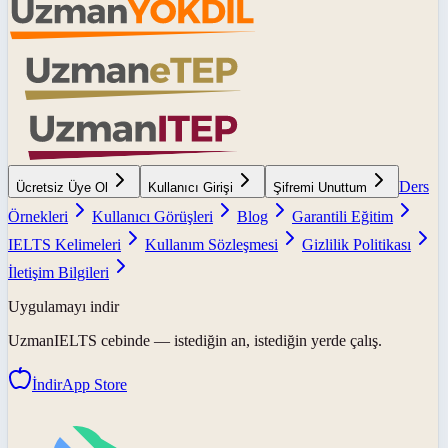
Ders
Ücretsiz Üye Ol
Kullanıcı Girişi
Şifremi Unuttum
Örnekleri
Kullanıcı Görüşleri
Blog
Garantili Eğitim
IELTS Kelimeleri
Kullanım Sözleşmesi
Gizlilik Politikası
İletişim Bilgileri
Uygulamayı indir
UzmanIELTS
cebinde — istediğin an, istediğin yerde çalış.
İndir
App Store