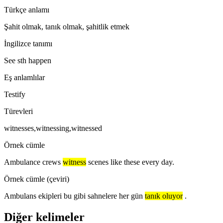
Türkçe anlamı
Şahit olmak, tanık olmak, şahitlik etmek
İngilizce tanımı
See sth happen
Eş anlamlılar
Testify
Türevleri
witnesses,witnessing,witnessed
Örnek cümle
Ambulance crews
witness
scenes like these every day.
Örnek cümle (çeviri)
Ambulans ekipleri bu gibi sahnelere her gün
tanık oluyor
.
Diğer kelimeler