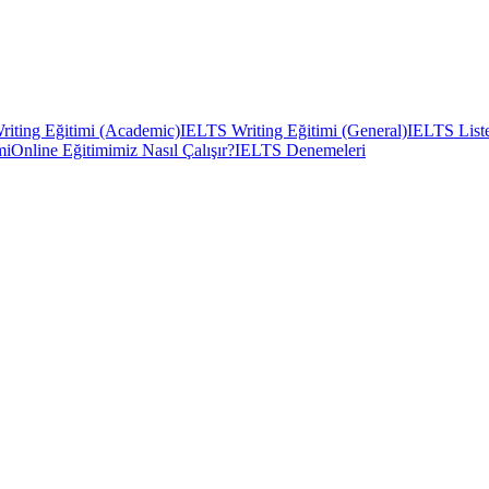
iting Eğitimi (Academic)
IELTS Writing Eğitimi (General)
IELTS Liste
mi
Online Eğitimimiz Nasıl Çalışır?
IELTS Denemeleri