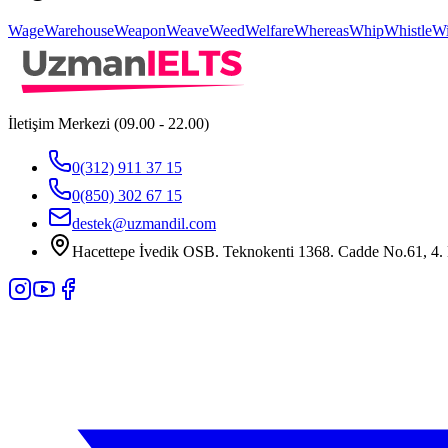
Wage
Warehouse
Weapon
Weave
Weed
Welfare
Whereas
Whip
Whistle
Wi
İletişim Merkezi (09.00 - 22.00)
0(312) 911 37 15
0(850) 302 67 15
destek@uzmandil.com
Hacettepe İvedik OSB. Teknokenti 1368. Cadde No.61, 4