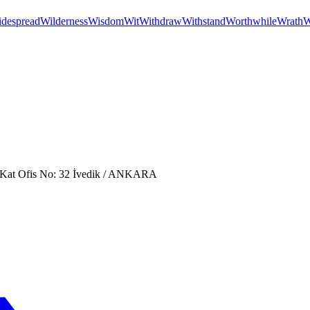
despread
Wilderness
Wisdom
Wit
Withdraw
Withstand
Worthwhile
Wrath
W
. Kat Ofis No: 32 İvedik / ANKARA