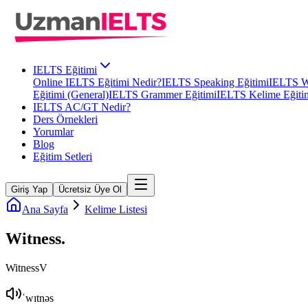
IELTS Eğitimi
Online IELTS Eğitimi Nedir?
IELTS Speaking Eğitimi
IELTS Wr
Eğitimi (General)
IELTS Grammer Eğitimi
IELTS Kelime Eğiti
IELTS AC/GT Nedir?
Ders Örnekleri
Yorumlar
Blog
Eğitim Setleri
Giriş Yap
Ücretsiz Üye Ol
Ana Sayfa
Kelime Listesi
Witness
.
Witness
V
ˈwɪtnəs