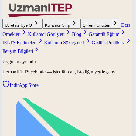
Ders
Ücretsiz Üye Ol
Kullanıcı Girişi
Şifremi Unuttum
Örnekleri
Kullanıcı Görüşleri
Blog
Garantili Eğitim
IELTS Kelimeleri
Kullanım Sözleşmesi
Gizlilik Politikası
İletişim Bilgileri
Uygulamayı indir
UzmanIELTS
cebinde — istediğin an, istediğin yerde çalış.
İndir
App Store