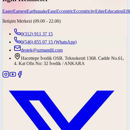
Eager
Earnest
Earthquake
Ease
Eccentric
Eccentricity
Edge
Education
Eff
İletişim Merkezi (09.00 - 22.00)
0(312) 911 37 15
0(546) 855 07 15
(WhatsApp)
destek@uzmandil.com
Hacettepe İvedik OSB. Teknokenti 1368. Cadde No.61,
4. Kat Ofis No: 32 İvedik / ANKARA