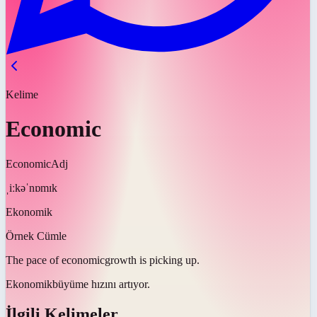
Kelime
Economic
Economic
Adj
ˌiːkəˈnɒmɪk
Ekonomik
Örnek Cümle
The pace of
economic
growth is picking up.
Ekonomik
büyüme hızını artıyor.
İlgili Kelimeler