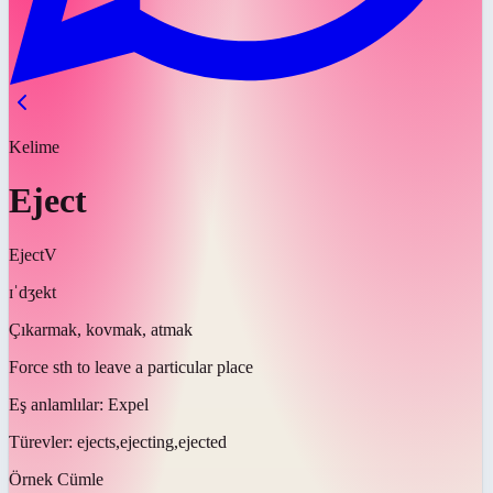
Kelime
Eject
Eject
V
ɪˈdʒekt
Çıkarmak, kovmak, atmak
Force sth to leave a particular place
Eş anlamlılar:
Expel
Türevler:
ejects,ejecting,ejected
Örnek Cümle