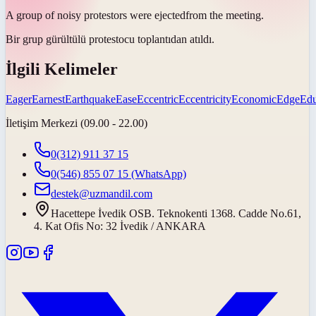
A group of noisy protestors were
ejected
from the meeting.
Bir grup gürültülü protestocu toplantıdan
atıldı
.
İlgili Kelimeler
Eager
Earnest
Earthquake
Ease
Eccentric
Eccentricity
Economic
Edge
Edu
İletişim Merkezi (09.00 - 22.00)
0(312) 911 37 15
0(546) 855 07 15
(WhatsApp)
destek@uzmandil.com
Hacettepe İvedik OSB. Teknokenti 1368. Cadde No.61,
4. Kat Ofis No: 32 İvedik / ANKARA