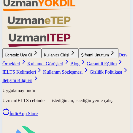
Ders
Ücretsiz Üye Ol
Kullanıcı Girişi
Şifremi Unuttum
Örnekleri
Kullanıcı Görüşleri
Blog
Garantili Eğitim
IELTS Kelimeleri
Kullanım Sözleşmesi
Gizlilik Politikası
İletişim Bilgileri
Uygulamayı indir
UzmanIELTS
cebinde — istediğin an, istediğin yerde çalış.
İndir
App Store