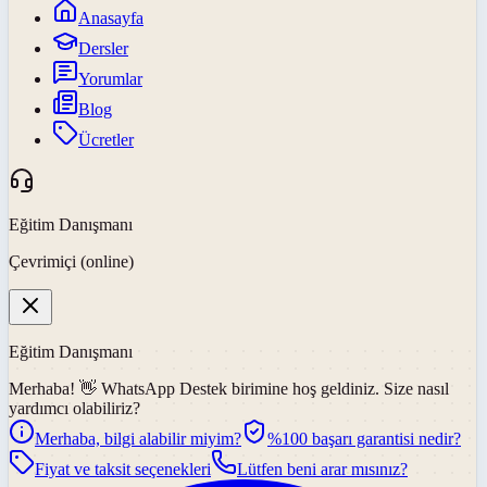
Anasayfa
Dersler
Yorumlar
Blog
Ücretler
Eğitim Danışmanı
Çevrimiçi (online)
Eğitim Danışmanı
Merhaba! 👋
WhatsApp Destek
birimine hoş geldiniz. Size nasıl
yardımcı olabiliriz?
Merhaba, bilgi alabilir miyim?
%100 başarı garantisi nedir?
Fiyat ve taksit seçenekleri
Lütfen beni arar mısınız?