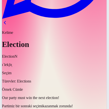
Kelime
Election
Election
N
ɪˈlekʃn̩
Seçim
Türevler:
Elections
Örnek Cümle
Our party must win the next
election
!
Partimiz bir sonraki
seçimi
kazanmak zorunda!