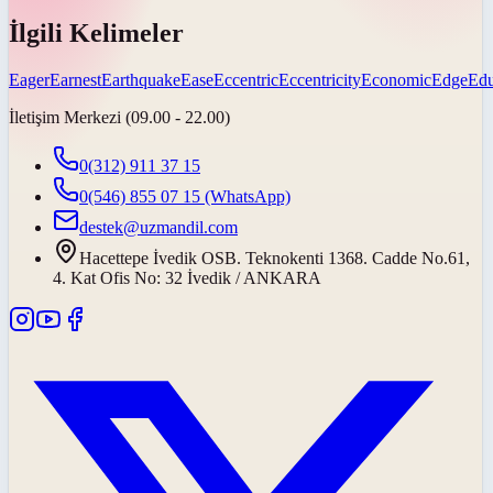
İlgili Kelimeler
Eager
Earnest
Earthquake
Ease
Eccentric
Eccentricity
Economic
Edge
Edu
İletişim Merkezi (09.00 - 22.00)
0(312) 911 37 15
0(546) 855 07 15
(WhatsApp)
destek@uzmandil.com
Hacettepe İvedik OSB. Teknokenti 1368. Cadde No.61,
4. Kat Ofis No: 32 İvedik / ANKARA