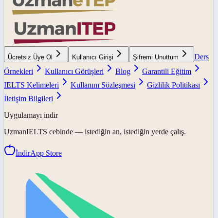
Ders
Ücretsiz Üye Ol
Kullanıcı Girişi
Şifremi Unuttum
Örnekleri
Kullanıcı Görüşleri
Blog
Garantili Eğitim
IELTS Kelimeleri
Kullanım Sözleşmesi
Gizlilik Politikası
İletişim Bilgileri
Uygulamayı indir
UzmanIELTS
cebinde — istediğin an, istediğin yerde çalış.
İndir
App Store