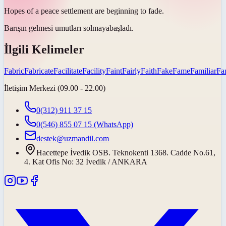
Hopes of a peace settlement are beginning to
fade
.
Barışın gelmesi umutları
solmaya
başladı.
İlgili Kelimeler
Fabric
Fabricate
Facilitate
Facility
Faint
Fairly
Faith
Fake
Fame
Familiar
Fa
İletişim Merkezi (09.00 - 22.00)
0(312) 911 37 15
0(546) 855 07 15
(WhatsApp)
destek@uzmandil.com
Hacettepe İvedik OSB. Teknokenti 1368. Cadde No.61,
4. Kat Ofis No: 32 İvedik / ANKARA