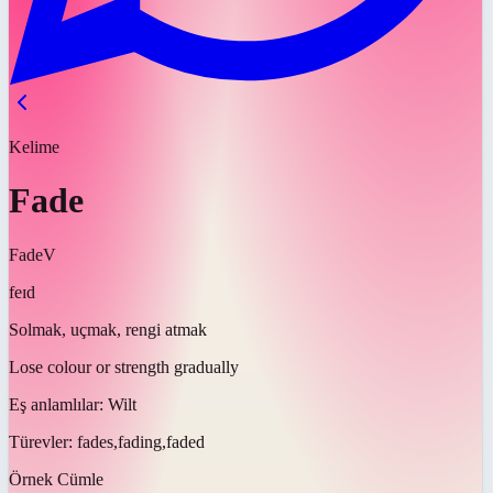
Kelime
Fade
Fade
V
feɪd
Solmak, uçmak, rengi atmak
Lose colour or strength gradually
Eş anlamlılar:
Wilt
Türevler:
fades,fading,faded
Örnek Cümle