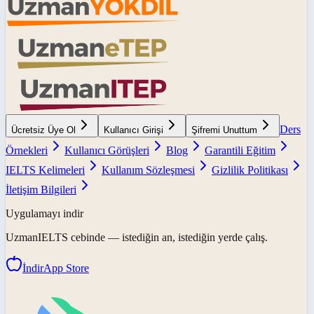
Ders
Ücretsiz Üye Ol
Kullanıcı Girişi
Şifremi Unuttum
Örnekleri
Kullanıcı Görüşleri
Blog
Garantili Eğitim
IELTS Kelimeleri
Kullanım Sözleşmesi
Gizlilik Politikası
İletişim Bilgileri
Uygulamayı indir
UzmanIELTS
cebinde — istediğin an, istediğin yerde çalış.
İndir
App Store