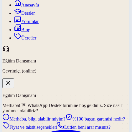
Anasayfa
Dersler
Yorumlar
Blog
Ücretler
Eğitim Danışmanı
Çevrimiçi (online)
Eğitim Danışmanı
Merhaba! 👋
WhatsApp Destek
birimine hoş geldiniz. Size nasıl
yardımcı olabiliriz?
Merhaba, bilgi alabilir miyim?
%100 başarı garantisi nedir?
Fiyat ve taksit seçenekleri
Lütfen beni arar mısınız?