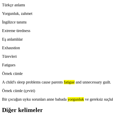
Türkçe anlamı
Yorgunluk, zahmet
İngilizce tanımı
Extreme tiredness
Eş anlamlılar
Exhaustion
Türevleri
Fatigues
Örnek cümle
A child's sleep problems cause parents
fatigue
and unnecessary guilt.
Örnek cümle (çeviri)
Bir çocuğun uyku sorunları anne babada
yorgunluk
ve gereksiz suçlu
Diğer kelimeler