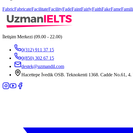
Fabric
Fabricate
Facilitate
Facility
Fade
Faint
Fairly
Faith
Fake
Fame
Famili
İletişim Merkezi (09.00 - 22.00)
0(312) 911 37 15
0(850) 302 67 15
destek@uzmandil.com
Hacettepe İvedik OSB. Teknokenti 1368. Cadde No.61, 4