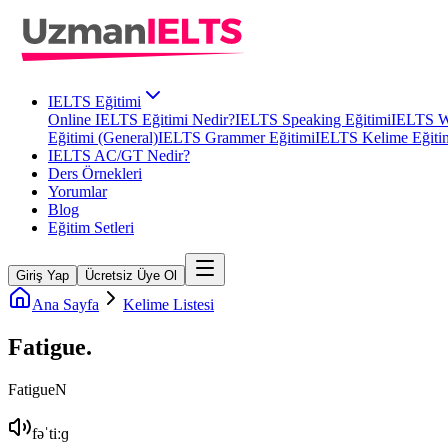
IELTS Eğitimi
Online IELTS Eğitimi Nedir?
IELTS Speaking Eğitimi
IELTS Wr
Eğitimi (General)
IELTS Grammer Eğitimi
IELTS Kelime Eğiti
IELTS AC/GT Nedir?
Ders Örnekleri
Yorumlar
Blog
Eğitim Setleri
Giriş Yap
Ücretsiz Üye Ol
Ana Sayfa
Kelime Listesi
Fatigue
.
Fatigue
N
fəˈtiːɡ