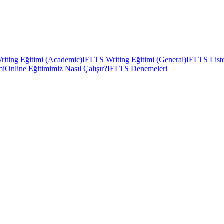
iting Eğitimi (Academic)
IELTS Writing Eğitimi (General)
IELTS Liste
mi
Online Eğitimimiz Nasıl Çalışır?
IELTS Denemeleri