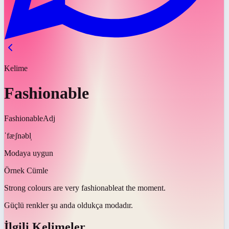
Kelime
Fashionable
Fashionable
Adj
ˈfæʃnəbl̩
Modaya uygun
Örnek Cümle
Strong colours are very
fashionable
at the moment.
Güçlü renkler şu anda oldukça
modadır
.
İlgili Kelimeler