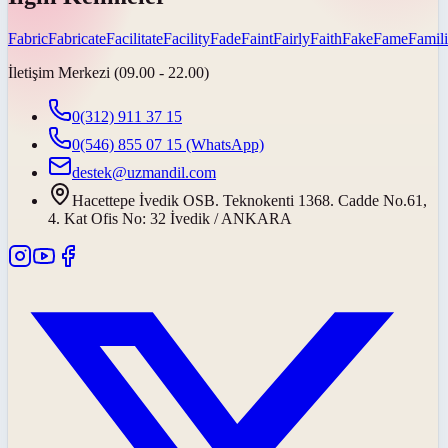
Fabric
Fabricate
Facilitate
Facility
Fade
Faint
Fairly
Faith
Fake
Fame
Famili
İletişim Merkezi (09.00 - 22.00)
0(312) 911 37 15
0(546) 855 07 15
(WhatsApp)
destek@uzmandil.com
Hacettepe İvedik OSB. Teknokenti 1368. Cadde No.61,
4. Kat Ofis No: 32 İvedik / ANKARA