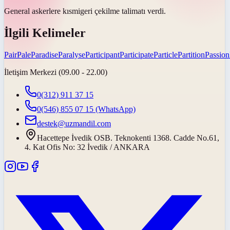
General askerlere
kısmi
geri çekilme talimatı verdi.
İlgili Kelimeler
Pair
Pale
Paradise
Paralyse
Participant
Participate
Particle
Partition
Passion
İletişim Merkezi (09.00 - 22.00)
0(312) 911 37 15
0(546) 855 07 15
(WhatsApp)
destek@uzmandil.com
Hacettepe İvedik OSB. Teknokenti 1368. Cadde No.61,
4. Kat Ofis No: 32 İvedik / ANKARA