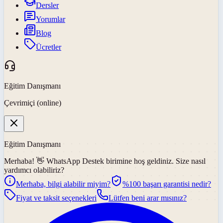
Dersler
Yorumlar
Blog
Ücretler
Eğitim Danışmanı
Çevrimiçi (online)
Eğitim Danışmanı
Merhaba! 👋
WhatsApp Destek
birimine hoş geldiniz. Size nasıl
yardımcı olabiliriz?
Merhaba, bilgi alabilir miyim?
%100 başarı garantisi nedir?
Fiyat ve taksit seçenekleri
Lütfen beni arar mısınız?