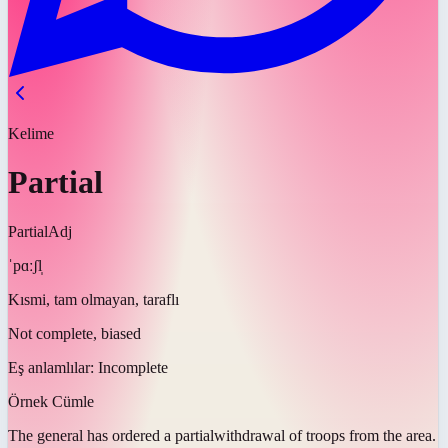
Kelime
Partial
Partial
Adj
ˈpɑːʃl̩
Kısmi, tam olmayan, taraflı
Not complete, biased
Eş anlamlılar:
Incomplete
Örnek Cümle
The general has ordered a
partial
withdrawal of troops from the area.