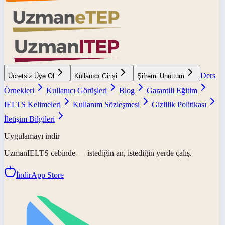
Ders
Ücretsiz Üye Ol
Kullanıcı Girişi
Şifremi Unuttum
Örnekleri
Kullanıcı Görüşleri
Blog
Garantili Eğitim
IELTS Kelimeleri
Kullanım Sözleşmesi
Gizlilik Politikası
İletişim Bilgileri
Uygulamayı indir
UzmanIELTS
cebinde — istediğin an, istediğin yerde çalış.
İndir
App Store