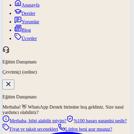
Anasayfa
Dersler
Yorumlar
Blog
Ücretler
Eğitim Danışmanı
Çevrimiçi (online)
Eğitim Danışmanı
Merhaba! 👋
WhatsApp Destek
birimine hoş geldiniz. Size nasıl
yardımcı olabiliriz?
Merhaba, bilgi alabilir miyim?
%100 başarı garantisi nedir?
Fiyat ve taksit seçenekleri
Lütfen beni arar mısınız?