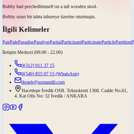
Bobby had
perched
himself on a tall wooden stool.
Bobby uzun bir tahta tabureye üzerine
oturmuştu
.
İlgili Kelimeler
Pair
Pale
Paradise
Paralyse
Partial
Participant
Participate
Particle
Partition
P
İletişim Merkezi (09.00 - 22.00)
0(312) 911 37 15
0(546) 855 07 15
(WhatsApp)
destek@uzmandil.com
Hacettepe İvedik OSB. Teknokenti 1368. Cadde No.61,
4. Kat Ofis No: 32 İvedik / ANKARA