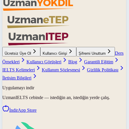
Ders
Ücretsiz Üye Ol
Kullanıcı Girişi
Şifremi Unuttum
Örnekleri
Kullanıcı Görüşleri
Blog
Garantili Eğitim
IELTS Kelimeleri
Kullanım Sözleşmesi
Gizlilik Politikası
İletişim Bilgileri
Uygulamayı indir
UzmanIELTS
cebinde — istediğin an, istediğin yerde çalış.
İndir
App Store