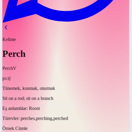
Kelime
Perch
Perch
V
pɜːtʃ
Tünemek, konmak, oturmak
Sit on a rod; sit on a branch
Eş anlamlılar:
Roost
Türevler:
perches,perching,perched
Örnek Cümle