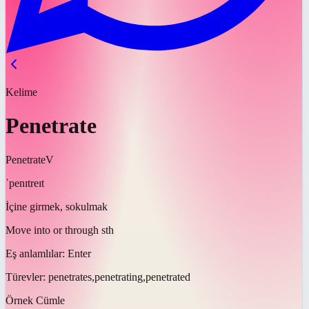
Kelime
Penetrate
Penetrate
V
ˈpenɪtreɪt
İçine girmek, sokulmak
Move into or through sth
Eş anlamlılar:
Enter
Türevler:
penetrates,penetrating,penetrated
Örnek Cümle