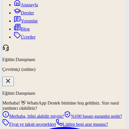
Anasayfa
Dersler
Yorumlar
Blog
Ücretler
Eğitim Danışmanı
Çevrimiçi (online)
Eğitim Danışmanı
Merhaba! 👋
WhatsApp Destek
birimine hoş geldiniz. Size nasıl
yardımcı olabiliriz?
Merhaba, bilgi alabilir miyim?
%100 başarı garantisi nedir?
Fiyat ve taksit seçenekleri
Lütfen beni arar mısınız?