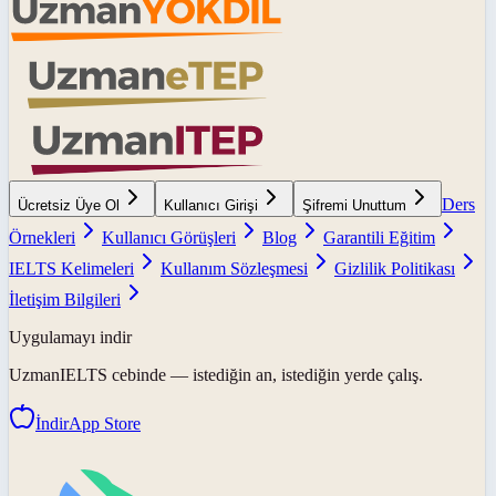
Ders
Ücretsiz Üye Ol
Kullanıcı Girişi
Şifremi Unuttum
Örnekleri
Kullanıcı Görüşleri
Blog
Garantili Eğitim
IELTS Kelimeleri
Kullanım Sözleşmesi
Gizlilik Politikası
İletişim Bilgileri
Uygulamayı indir
UzmanIELTS
cebinde — istediğin an, istediğin yerde çalış.
İndir
App Store