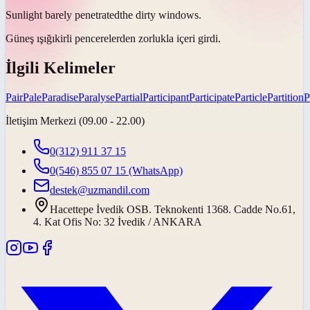
Sunlight barely
penetrated
the dirty windows.
Güneş ışığıkirli pencerelerden zorlukla
içeri girdi
.
İlgili Kelimeler
Pair
Pale
Paradise
Paralyse
Partial
Participant
Participate
Particle
Partition
P
İletişim Merkezi (09.00 - 22.00)
0(312) 911 37 15
0(546) 855 07 15
(WhatsApp)
destek@uzmandil.com
Hacettepe İvedik OSB. Teknokenti 1368. Cadde No.61,
4. Kat Ofis No: 32 İvedik / ANKARA