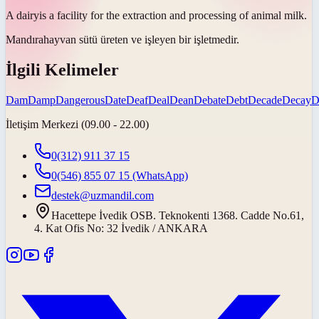
A
dairy
is a facility for the extraction and processing of animal milk.
Mandıra
hayvan sütü üreten ve işleyen bir işletmedir.
İlgili Kelimeler
Dam
Damp
Dangerous
Date
Deaf
Deal
Dean
Debate
Debt
Decade
Decay
D
İletişim Merkezi (09.00 - 22.00)
0(312) 911 37 15
0(546) 855 07 15
(WhatsApp)
destek@uzmandil.com
Hacettepe İvedik OSB. Teknokenti 1368. Cadde No.61,
4. Kat Ofis No: 32 İvedik / ANKARA