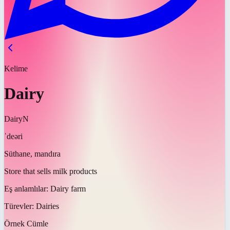
Kelime
Dairy
Dairy
N
ˈdeəri
Süthane, mandıra
Store that sells milk products
Eş anlamlılar:
Dairy farm
Türevler:
Dairies
Örnek Cümle