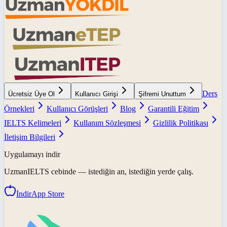
Ders
Ücretsiz Üye Ol
Kullanıcı Girişi
Şifremi Unuttum
Örnekleri
Kullanıcı Görüşleri
Blog
Garantili Eğitim
IELTS Kelimeleri
Kullanım Sözleşmesi
Gizlilik Politikası
İletişim Bilgileri
Uygulamayı indir
UzmanIELTS
cebinde — istediğin an, istediğin yerde çalış.
İndir
App Store