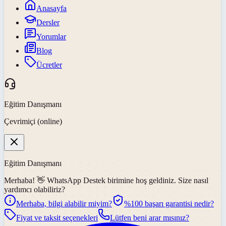
Anasayfa
Dersler
Yorumlar
Blog
Ücretler
Eğitim Danışmanı
Çevrimiçi (online)
Eğitim Danışmanı
Merhaba! 👋
WhatsApp Destek
birimine hoş geldiniz. Size nasıl
yardımcı olabiliriz?
Merhaba, bilgi alabilir miyim?
%100 başarı garantisi nedir?
Fiyat ve taksit seçenekleri
Lütfen beni arar mısınız?