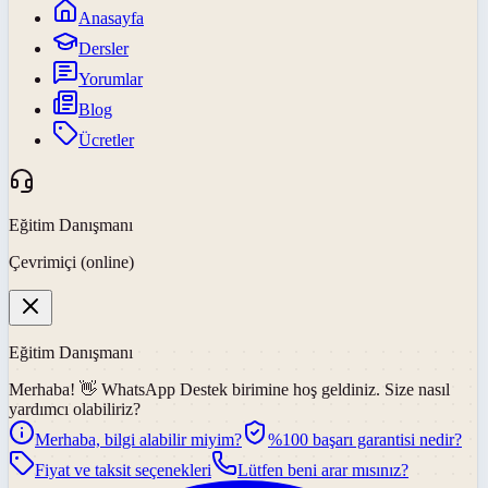
Anasayfa
Dersler
Yorumlar
Blog
Ücretler
Eğitim Danışmanı
Çevrimiçi (online)
Eğitim Danışmanı
Merhaba! 👋
WhatsApp Destek
birimine hoş geldiniz. Size nasıl
yardımcı olabiliriz?
Merhaba, bilgi alabilir miyim?
%100 başarı garantisi nedir?
Fiyat ve taksit seçenekleri
Lütfen beni arar mısınız?