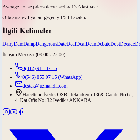
Average house prices
decreased
by 13% last year.
Ortalama ev fiyatları geçen yıl %13
azaldı
.
İlgili Kelimeler
Dairy
Dam
Damp
Dangerous
Date
Deaf
Deal
Dean
Debate
Debt
Decade
D
İletişim Merkezi (09.00 - 22.00)
0(312) 911 37 15
0(546) 855 07 15
(WhatsApp)
destek@uzmandil.com
Hacettepe İvedik OSB. Teknokenti 1368. Cadde No.61,
4. Kat Ofis No: 32 İvedik / ANKARA