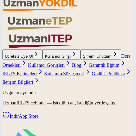
Ders
Ücretsiz Üye Ol
Kullanıcı Girişi
Şifremi Unuttum
Örnekleri
Kullanıcı Görüşleri
Blog
Garantili Eğitim
IELTS Kelimeleri
Kullanım Sözleşmesi
Gizlilik Politikası
İletişim Bilgileri
Uygulamayı indir
UzmanIELTS
cebinde — istediğin an, istediğin yerde çalış.
İndir
App Store