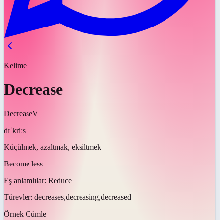
Kelime
Decrease
Decrease
V
dɪˈkriːs
Küçülmek, azaltmak, eksiltmek
Become less
Eş anlamlılar:
Reduce
Türevler:
decreases,decreasing,decreased
Örnek Cümle