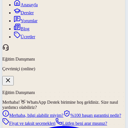
Anasayfa
Dersler
Yorumlar
Blog
Ücretler
Eğitim Danışmanı
Çevrimiçi (online)
Eğitim Danışmanı
Merhaba! 👋
WhatsApp Destek
birimine hoş geldiniz. Size nasıl
yardımcı olabiliriz?
Merhaba, bilgi alabilir miyim?
%100 başarı garantisi nedir?
Fiyat ve taksit seçenekleri
Lütfen beni arar mısınız?