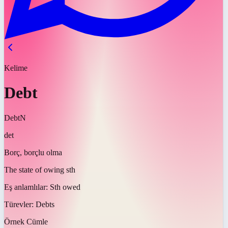
Kelime
Debt
Debt
N
det
Borç, borçlu olma
The state of owing sth
Eş anlamlılar:
Sth owed
Türevler:
Debts
Örnek Cümle