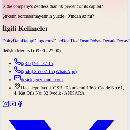
Is the company's
debt
less than 40 percent of its capital?
Şirketin
borcu
sermayesinin yüzde 40'ından az mı?
İlgili Kelimeler
Dairy
Dam
Damp
Dangerous
Date
Deaf
Deal
Dean
Debate
Decade
Decay
İletişim Merkezi (09.00 - 22.00)
0(312) 911 37 15
0(546) 855 07 15
(WhatsApp)
destek@uzmandil.com
Hacettepe İvedik OSB. Teknokenti 1368. Cadde No.61,
4. Kat Ofis No: 32 İvedik / ANKARA