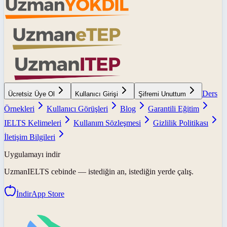
Ders
Ücretsiz Üye Ol
Kullanıcı Girişi
Şifremi Unuttum
Örnekleri
Kullanıcı Görüşleri
Blog
Garantili Eğitim
IELTS Kelimeleri
Kullanım Sözleşmesi
Gizlilik Politikası
İletişim Bilgileri
Uygulamayı indir
UzmanIELTS
cebinde — istediğin an, istediğin yerde çalış.
İndir
App Store