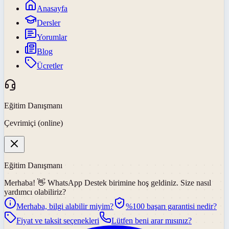
Anasayfa
Dersler
Yorumlar
Blog
Ücretler
Eğitim Danışmanı
Çevrimiçi (online)
Eğitim Danışmanı
Merhaba! 👋
WhatsApp Destek
birimine hoş geldiniz. Size nasıl
yardımcı olabiliriz?
Merhaba, bilgi alabilir miyim?
%100 başarı garantisi nedir?
Fiyat ve taksit seçenekleri
Lütfen beni arar mısınız?