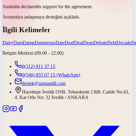
Australia
declared
its support for the agreement.
Avustralya anlaşmaya desteğini
açıkladı
.
İlgili Kelimeler
Dairy
Dam
Damp
Dangerous
Date
Deaf
Deal
Dean
Debate
Debt
Decade
D
İletişim Merkezi (09.00 - 22.00)
0(312) 911 37 15
0(546) 855 07 15
(WhatsApp)
destek@uzmandil.com
Hacettepe İvedik OSB. Teknokenti 1368. Cadde No.61,
4. Kat Ofis No: 32 İvedik / ANKARA