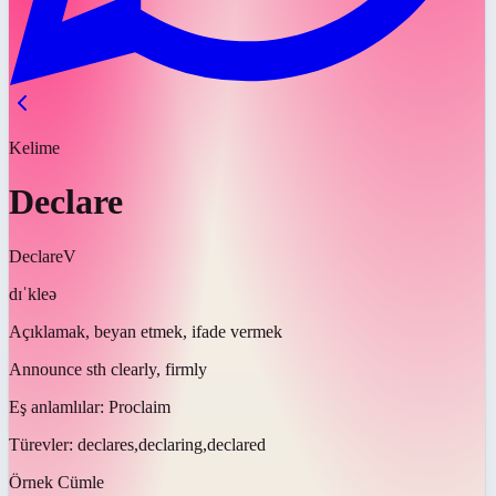
Kelime
Declare
Declare
V
dɪˈkleə
Açıklamak, beyan etmek, ifade vermek
Announce sth clearly, firmly
Eş anlamlılar:
Proclaim
Türevler:
declares,declaring,declared
Örnek Cümle