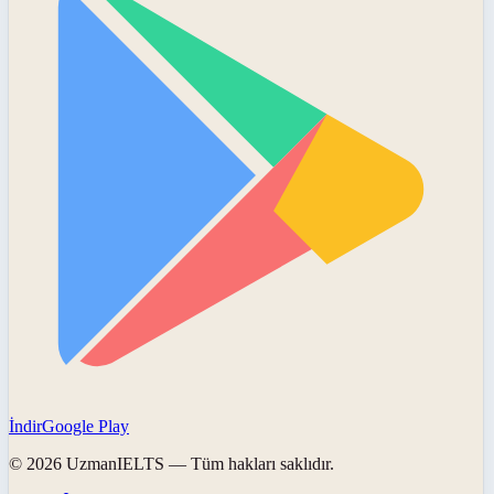
İndir
Google Play
©
2026
UzmanIELTS
— Tüm hakları saklıdır.