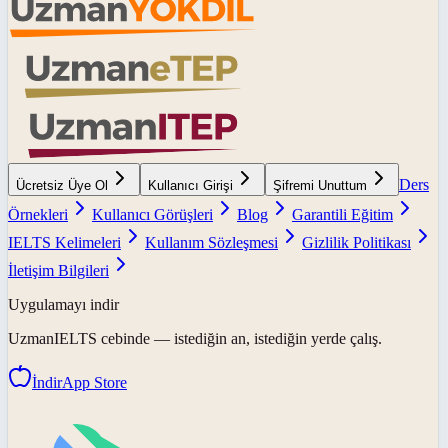
Ders
Ücretsiz Üye Ol
Kullanıcı Girişi
Şifremi Unuttum
Örnekleri
Kullanıcı Görüşleri
Blog
Garantili Eğitim
IELTS Kelimeleri
Kullanım Sözleşmesi
Gizlilik Politikası
İletişim Bilgileri
Uygulamayı indir
UzmanIELTS
cebinde — istediğin an, istediğin yerde çalış.
İndir
App Store