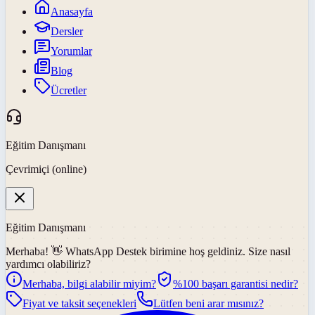
Anasayfa
Dersler
Yorumlar
Blog
Ücretler
Eğitim Danışmanı
Çevrimiçi (online)
Eğitim Danışmanı
Merhaba! 👋
WhatsApp Destek
birimine hoş geldiniz. Size nasıl
yardımcı olabiliriz?
Merhaba, bilgi alabilir miyim?
%100 başarı garantisi nedir?
Fiyat ve taksit seçenekleri
Lütfen beni arar mısınız?