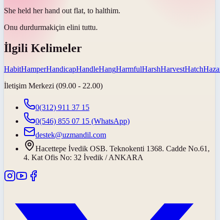
She held her hand out flat, to
halt
him.
Onu
durdurmak
için elini tuttu.
İlgili Kelimeler
Habit
Hamper
Handicap
Handle
Hang
Harmful
Harsh
Harvest
Hatch
Haza
İletişim Merkezi (09.00 - 22.00)
0(312) 911 37 15
0(546) 855 07 15
(WhatsApp)
destek@uzmandil.com
Hacettepe İvedik OSB. Teknokenti 1368. Cadde No.61,
4. Kat Ofis No: 32 İvedik / ANKARA