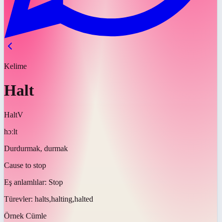
Kelime
Halt
Halt
V
hɔːlt
Durdurmak, durmak
Cause to stop
Eş anlamlılar:
Stop
Türevler:
halts,halting,halted
Örnek Cümle