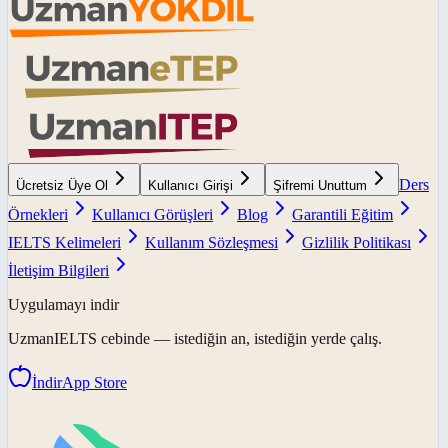
Ders
Ücretsiz Üye Ol
Kullanıcı Girişi
Şifremi Unuttum
Örnekleri
Kullanıcı Görüşleri
Blog
Garantili Eğitim
IELTS Kelimeleri
Kullanım Sözleşmesi
Gizlilik Politikası
İletişim Bilgileri
Uygulamayı indir
UzmanIELTS
cebinde — istediğin an, istediğin yerde çalış.
İndir
App Store