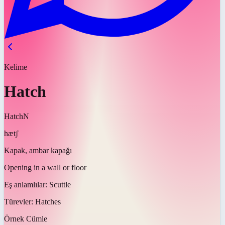
Kelime
Hatch
Hatch
N
hætʃ
Kapak, ambar kapağı
Opening in a wall or floor
Eş anlamlılar:
Scuttle
Türevler:
Hatches
Örnek Cümle