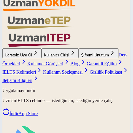
Ders
Ücretsiz Üye Ol
Kullanıcı Girişi
Şifremi Unuttum
Örnekleri
Kullanıcı Görüşleri
Blog
Garantili Eğitim
IELTS Kelimeleri
Kullanım Sözleşmesi
Gizlilik Politikası
İletişim Bilgileri
Uygulamayı indir
UzmanIELTS
cebinde — istediğin an, istediğin yerde çalış.
İndir
App Store