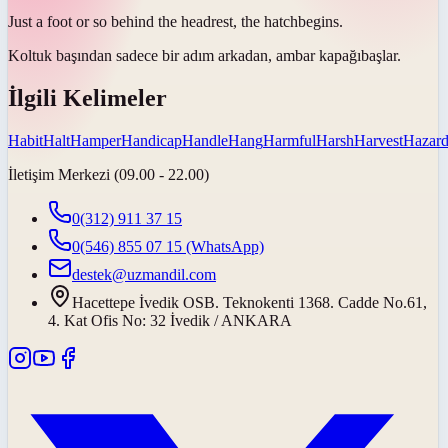
Just a foot or so behind the headrest, the
hatch
begins.
Koltuk başından sadece bir adım arkadan,
ambar kapağı
başlar.
İlgili Kelimeler
Habit
Halt
Hamper
Handicap
Handle
Hang
Harmful
Harsh
Harvest
Hazar
İletişim Merkezi (09.00 - 22.00)
0(312) 911 37 15
0(546) 855 07 15
(WhatsApp)
destek@uzmandil.com
Hacettepe İvedik OSB. Teknokenti 1368. Cadde No.61,
4. Kat Ofis No: 32 İvedik / ANKARA