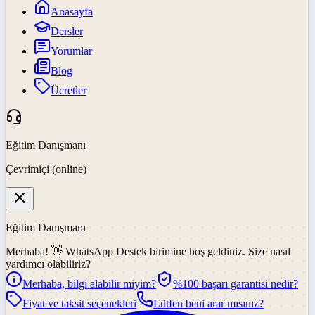
Anasayfa
Dersler
Yorumlar
Blog
Ücretler
Eğitim Danışmanı
Çevrimiçi (online)
Eğitim Danışmanı
Merhaba! 👋
WhatsApp Destek
birimine hoş geldiniz. Size nasıl
yardımcı olabiliriz?
Merhaba, bilgi alabilir miyim?
%100 başarı garantisi nedir?
Fiyat ve taksit seçenekleri
Lütfen beni arar mısınız?