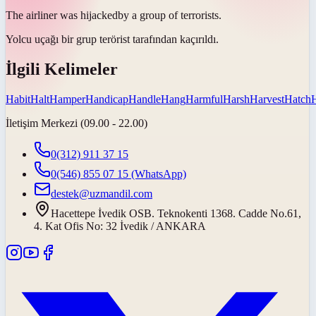
The airliner was
hijacked
by a group of terrorists.
Yolcu uçağı bir grup terörist tarafından
kaçırıldı
.
İlgili Kelimeler
Habit
Halt
Hamper
Handicap
Handle
Hang
Harmful
Harsh
Harvest
Hatch
İletişim Merkezi (09.00 - 22.00)
0(312) 911 37 15
0(546) 855 07 15
(WhatsApp)
destek@uzmandil.com
Hacettepe İvedik OSB. Teknokenti 1368. Cadde No.61,
4. Kat Ofis No: 32 İvedik / ANKARA