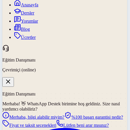
Anasayfa
Dersler
Yorumlar
Blog
Ücretler
Eğitim Danışmanı
Çevrimiçi (online)
Eğitim Danışmanı
Merhaba! 👋
WhatsApp Destek
birimine hoş geldiniz. Size nasıl
yardımcı olabiliriz?
Merhaba, bilgi alabilir miyim?
%100 başarı garantisi nedir?
Fiyat ve taksit seçenekleri
Lütfen beni arar mısınız?