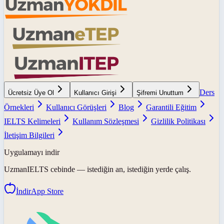
Ders
Ücretsiz Üye Ol
Kullanıcı Girişi
Şifremi Unuttum
Örnekleri
Kullanıcı Görüşleri
Blog
Garantili Eğitim
IELTS Kelimeleri
Kullanım Sözleşmesi
Gizlilik Politikası
İletişim Bilgileri
Uygulamayı indir
UzmanIELTS
cebinde — istediğin an, istediğin yerde çalış.
İndir
App Store