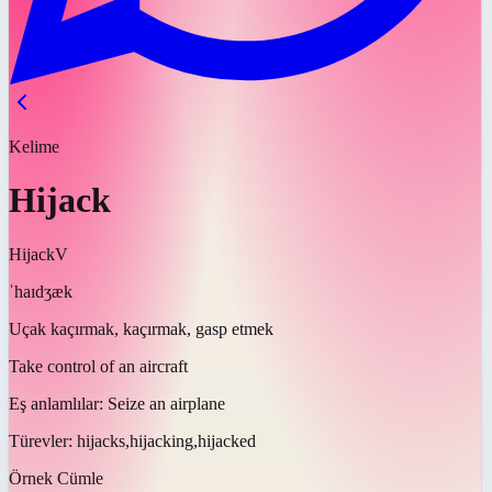
Kelime
Hijack
Hijack
V
ˈhaɪdʒæk
Uçak kaçırmak, kaçırmak, gasp etmek
Take control of an aircraft
Eş anlamlılar:
Seize an airplane
Türevler:
hijacks,hijacking,hijacked
Örnek Cümle