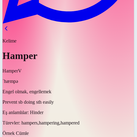
Kelime
Hamper
Hamper
V
ˈhæmpə
Engel olmak, engellemek
Prevent sb doing sth easily
Eş anlamlılar:
Hinder
Türevler:
hampers,hampering,hampered
Örnek Cümle