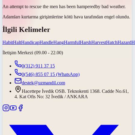
An attempt to rescue the men has been
hampered
by bad weather.
Adamları kurtarma girişimlerine kötü hava tarafından
engel olundu
.
İlgili Kelimeler
Habit
Halt
Handicap
Handle
Hang
Harmful
Harsh
Harvest
Hatch
Hazard
H
İletişim Merkezi (09.00 - 22.00)
0(312) 911 37 15
0(546) 855 07 15
(WhatsApp)
destek@uzmandil.com
Hacettepe İvedik OSB. Teknokenti 1368. Cadde No.61,
4. Kat Ofis No: 32 İvedik / ANKARA