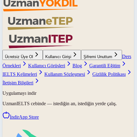
Ders
Ücretsiz Üye Ol
Kullanıcı Girişi
Şifremi Unuttum
Örnekleri
Kullanıcı Görüşleri
Blog
Garantili Eğitim
IELTS Kelimeleri
Kullanım Sözleşmesi
Gizlilik Politikası
İletişim Bilgileri
Uygulamayı indir
UzmanIELTS
cebinde — istediğin an, istediğin yerde çalış.
İndir
App Store