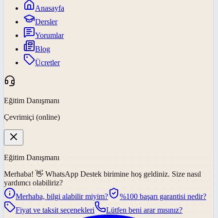
Anasayfa
Dersler
Yorumlar
Blog
Ücretler
Eğitim Danışmanı
Çevrimiçi (online)
Eğitim Danışmanı
Merhaba! 👋
WhatsApp Destek
birimine hoş geldiniz. Size nasıl
yardımcı olabiliriz?
Merhaba, bilgi alabilir miyim?
%100 başarı garantisi nedir?
Fiyat ve taksit seçenekleri
Lütfen beni arar mısınız?