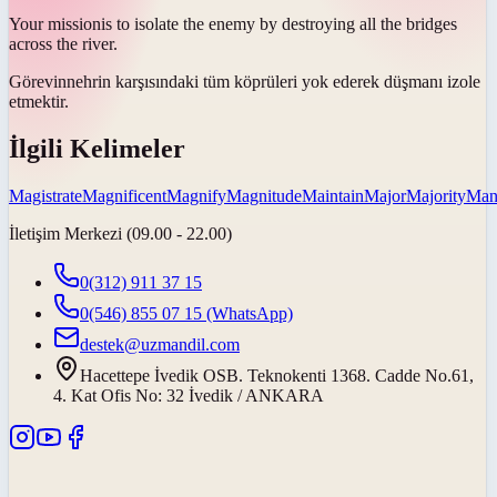
Your
mission
is to isolate the enemy by destroying all the bridges
across the river.
Görevin
nehrin karşısındaki tüm köprüleri yok ederek düşmanı izole
etmektir.
İlgili Kelimeler
Magistrate
Magnificent
Magnify
Magnitude
Maintain
Major
Majority
Mani
İletişim Merkezi (09.00 - 22.00)
0(312) 911 37 15
0(546) 855 07 15
(WhatsApp)
destek@uzmandil.com
Hacettepe İvedik OSB. Teknokenti 1368. Cadde No.61,
4. Kat Ofis No: 32 İvedik / ANKARA