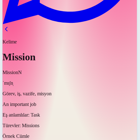
Kelime
Mission
Mission
N
ˈmɪʃn̩
Görev, iş, vazife, misyon
An important job
Eş anlamlılar:
Task
Türevler:
Missions
Örnek Cümle