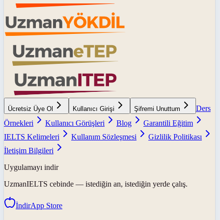
Ders
Ücretsiz Üye Ol
Kullanıcı Girişi
Şifremi Unuttum
Örnekleri
Kullanıcı Görüşleri
Blog
Garantili Eğitim
IELTS Kelimeleri
Kullanım Sözleşmesi
Gizlilik Politikası
İletişim Bilgileri
Uygulamayı indir
UzmanIELTS
cebinde — istediğin an, istediğin yerde çalış.
İndir
App Store