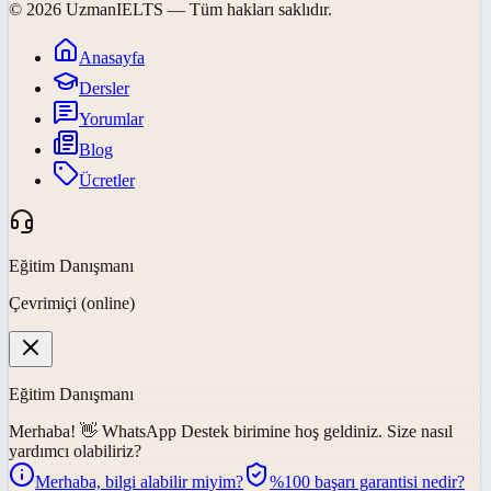
©
2026
UzmanIELTS
— Tüm hakları saklıdır.
Anasayfa
Dersler
Yorumlar
Blog
Ücretler
Eğitim Danışmanı
Çevrimiçi (online)
Eğitim Danışmanı
Merhaba! 👋
WhatsApp Destek
birimine hoş geldiniz. Size nasıl
yardımcı olabiliriz?
Merhaba, bilgi alabilir miyim?
%100 başarı garantisi nedir?