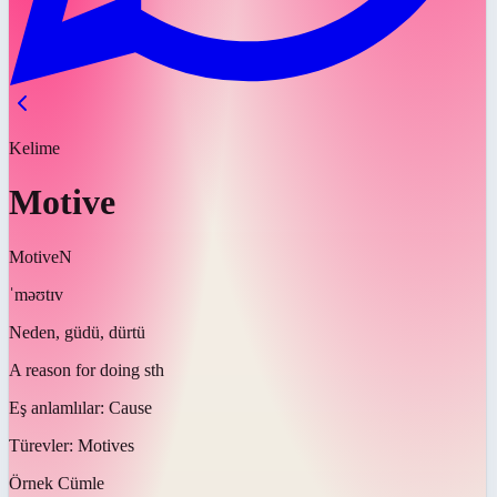
Kelime
Motive
Motive
N
ˈməʊtɪv
Neden, güdü, dürtü
A reason for doing sth
Eş anlamlılar:
Cause
Türevler:
Motives
Örnek Cümle