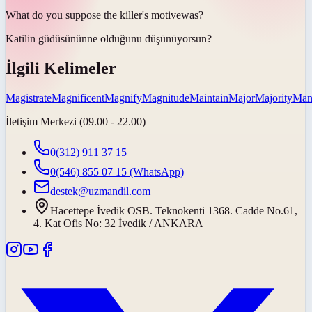
What do you suppose the killer's
motive
was?
Katilin
güdüsünün
ne olduğunu düşünüyorsun?
İlgili Kelimeler
Magistrate
Magnificent
Magnify
Magnitude
Maintain
Major
Majority
Mani
İletişim Merkezi (09.00 - 22.00)
0(312) 911 37 15
0(546) 855 07 15
(WhatsApp)
destek@uzmandil.com
Hacettepe İvedik OSB. Teknokenti 1368. Cadde No.61,
4. Kat Ofis No: 32 İvedik / ANKARA