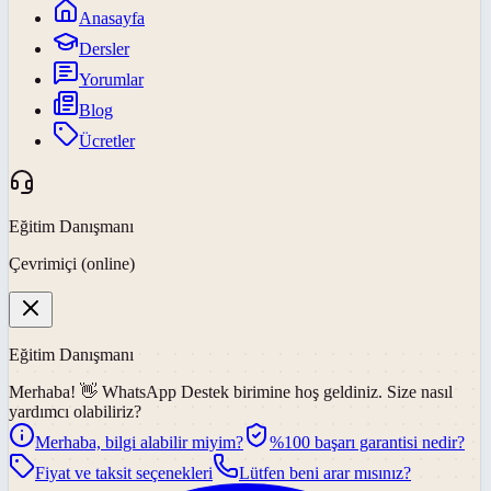
Anasayfa
Dersler
Yorumlar
Blog
Ücretler
Eğitim Danışmanı
Çevrimiçi (online)
Eğitim Danışmanı
Merhaba! 👋
WhatsApp Destek
birimine hoş geldiniz. Size nasıl
yardımcı olabiliriz?
Merhaba, bilgi alabilir miyim?
%100 başarı garantisi nedir?
Fiyat ve taksit seçenekleri
Lütfen beni arar mısınız?