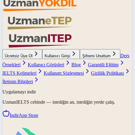
Ders
Ücretsiz Üye Ol
Kullanıcı Girişi
Şifremi Unuttum
Örnekleri
Kullanıcı Görüşleri
Blog
Garantili Eğitim
IELTS Kelimeleri
Kullanım Sözleşmesi
Gizlilik Politikası
İletişim Bilgileri
Uygulamayı indir
UzmanIELTS
cebinde — istediğin an, istediğin yerde çalış.
İndir
App Store