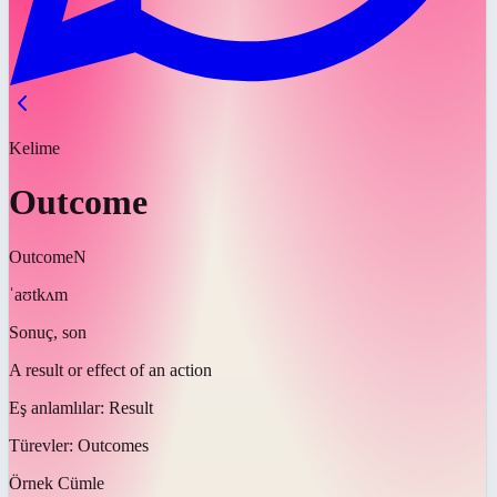
Kelime
Outcome
Outcome
N
ˈaʊtkʌm
Sonuç, son
A result or effect of an action
Eş anlamlılar:
Result
Türevler:
Outcomes
Örnek Cümle