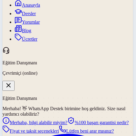
Anasayfa
Dersler
Yorumlar
Blog
Ücretler
Eğitim Danışmanı
Çevrimiçi (online)
Eğitim Danışmanı
Merhaba! 👋
WhatsApp Destek
birimine hoş geldiniz. Size nasıl
yardımcı olabiliriz?
Merhaba, bilgi alabilir miyim?
%100 başarı garantisi nedir?
Fiyat ve taksit seçenekleri
Lütfen beni arar mısınız?