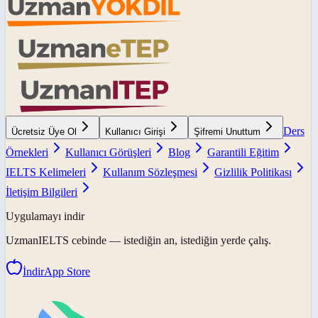
Ders
Ücretsiz Üye Ol
Kullanıcı Girişi
Şifremi Unuttum
Örnekleri
Kullanıcı Görüşleri
Blog
Garantili Eğitim
IELTS Kelimeleri
Kullanım Sözleşmesi
Gizlilik Politikası
İletişim Bilgileri
Uygulamayı indir
UzmanIELTS
cebinde — istediğin an, istediğin yerde çalış.
İndir
App Store