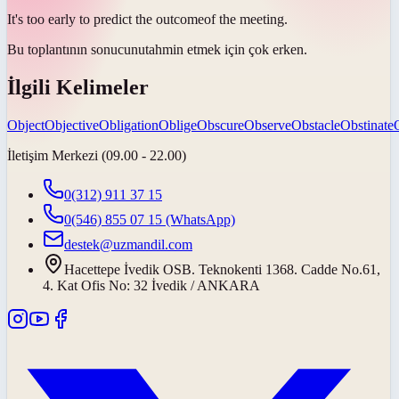
It's too early to predict the
outcome
of the meeting.
Bu toplantının
sonucunu
tahmin etmek için çok erken.
İlgili Kelimeler
Object
Objective
Obligation
Oblige
Obscure
Observe
Obstacle
Obstinate
İletişim Merkezi (09.00 - 22.00)
0(312) 911 37 15
0(546) 855 07 15
(WhatsApp)
destek@uzmandil.com
Hacettepe İvedik OSB. Teknokenti 1368. Cadde No.61,
4. Kat Ofis No: 32 İvedik / ANKARA