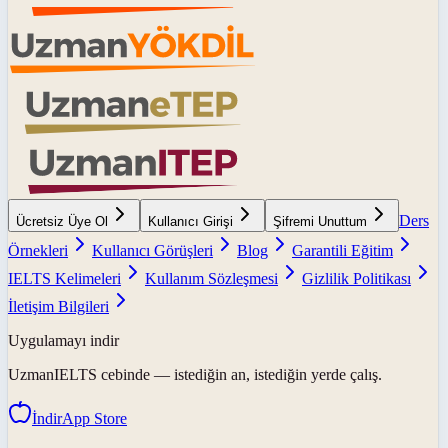
Ders
Ücretsiz Üye Ol
Kullanıcı Girişi
Şifremi Unuttum
Örnekleri
Kullanıcı Görüşleri
Blog
Garantili Eğitim
IELTS Kelimeleri
Kullanım Sözleşmesi
Gizlilik Politikası
İletişim Bilgileri
Uygulamayı indir
UzmanIELTS
cebinde — istediğin an, istediğin yerde çalış.
İndir
App Store