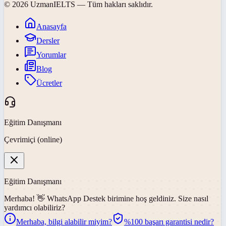
©
2026
UzmanIELTS
— Tüm hakları saklıdır.
Anasayfa
Dersler
Yorumlar
Blog
Ücretler
Eğitim Danışmanı
Çevrimiçi (online)
Eğitim Danışmanı
Merhaba! 👋
WhatsApp Destek
birimine hoş geldiniz. Size nasıl
yardımcı olabiliriz?
Merhaba, bilgi alabilir miyim?
%100 başarı garantisi nedir?