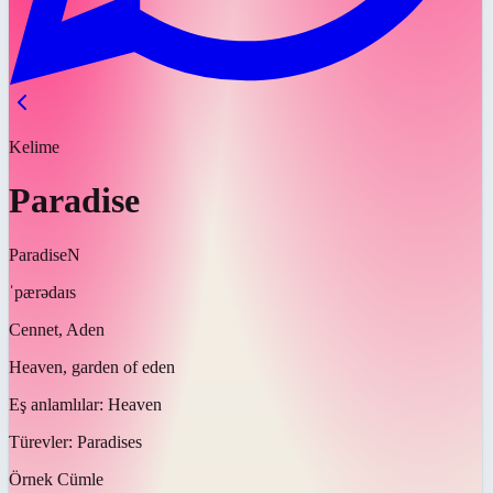
Kelime
Paradise
Paradise
N
ˈpærədaɪs
Cennet, Aden
Heaven, garden of eden
Eş anlamlılar:
Heaven
Türevler:
Paradises
Örnek Cümle