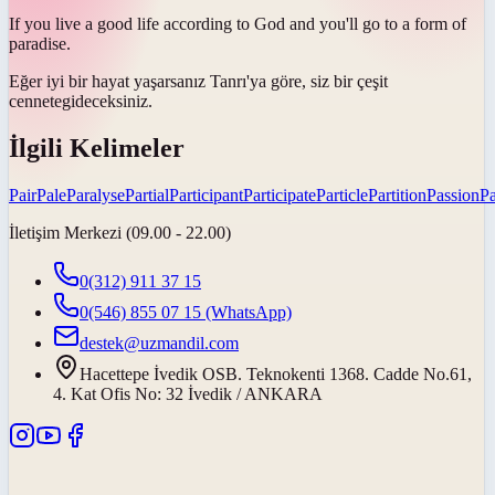
If you live a good life according to God and you'll go to a form of
paradise
.
Eğer iyi bir hayat yaşarsanız Tanrı'ya göre, siz bir çeşit
cennete
gideceksiniz.
İlgili Kelimeler
Pair
Pale
Paralyse
Partial
Participant
Participate
Particle
Partition
Passion
Pa
İletişim Merkezi (09.00 - 22.00)
0(312) 911 37 15
0(546) 855 07 15
(WhatsApp)
destek@uzmandil.com
Hacettepe İvedik OSB. Teknokenti 1368. Cadde No.61,
4. Kat Ofis No: 32 İvedik / ANKARA