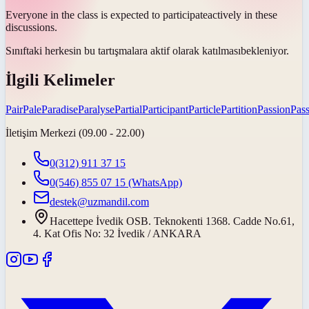
Everyone in the class is expected to
participate
actively in these
discussions.
Sınıftaki herkesin bu tartışmalara aktif olarak
katılması
bekleniyor.
İlgili Kelimeler
Pair
Pale
Paradise
Paralyse
Partial
Participant
Particle
Partition
Passion
Pass
İletişim Merkezi (09.00 - 22.00)
0(312) 911 37 15
0(546) 855 07 15
(WhatsApp)
destek@uzmandil.com
Hacettepe İvedik OSB. Teknokenti 1368. Cadde No.61,
4. Kat Ofis No: 32 İvedik / ANKARA