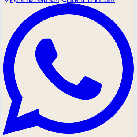
Fiyat ve taksit seçenekleri
Lütfen beni arar mısınız?