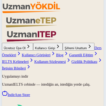
Ders
Ücretsiz Üye Ol
Kullanıcı Girişi
Şifremi Unuttum
Örnekleri
Kullanıcı Görüşleri
Blog
Garantili Eğitim
IELTS Kelimeleri
Kullanım Sözleşmesi
Gizlilik Politikası
İletişim Bilgileri
Uygulamayı indir
UzmanIELTS
cebinde — istediğin an, istediğin yerde çalış.
İndir
App Store