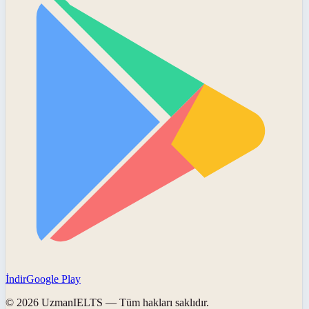
İndir
Google Play
©
2026
UzmanIELTS
— Tüm hakları saklıdır.