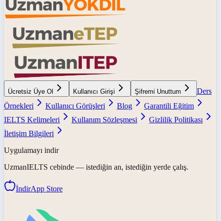
Ders
Ücretsiz Üye Ol
Kullanıcı Girişi
Şifremi Unuttum
Örnekleri
Kullanıcı Görüşleri
Blog
Garantili Eğitim
IELTS Kelimeleri
Kullanım Sözleşmesi
Gizlilik Politikası
İletişim Bilgileri
Uygulamayı indir
UzmanIELTS
cebinde — istediğin an, istediğin yerde çalış.
İndir
App Store