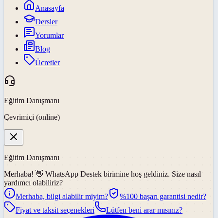
Anasayfa
Dersler
Yorumlar
Blog
Ücretler
Eğitim Danışmanı
Çevrimiçi (online)
Eğitim Danışmanı
Merhaba! 👋
WhatsApp Destek
birimine hoş geldiniz. Size nasıl
yardımcı olabiliriz?
Merhaba, bilgi alabilir miyim?
%100 başarı garantisi nedir?
Fiyat ve taksit seçenekleri
Lütfen beni arar mısınız?