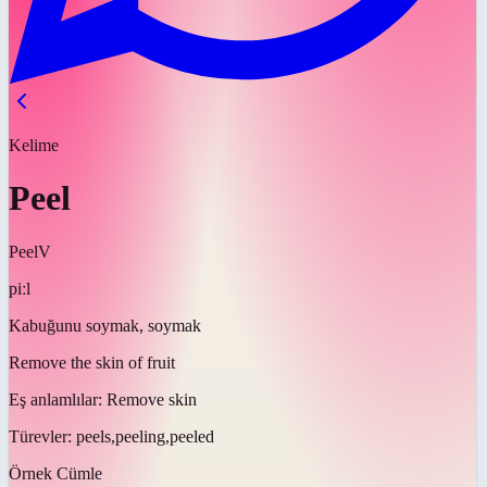
Kelime
Peel
Peel
V
piːl
Kabuğunu soymak, soymak
Remove the skin of fruit
Eş anlamlılar:
Remove skin
Türevler:
peels,peeling,peeled
Örnek Cümle