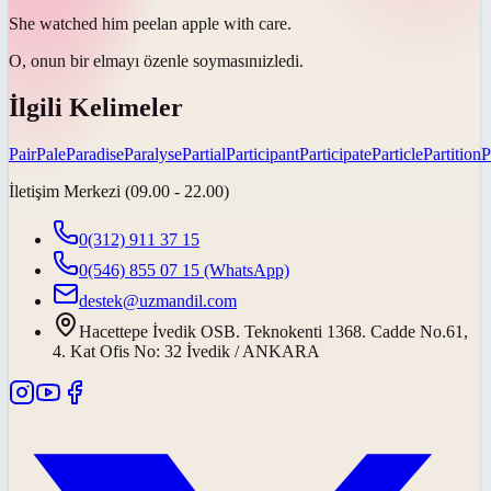
She watched him
peel
an apple with care.
O, onun bir elmayı özenle
soymasını
izledi.
İlgili Kelimeler
Pair
Pale
Paradise
Paralyse
Partial
Participant
Participate
Particle
Partition
P
İletişim Merkezi (09.00 - 22.00)
0(312) 911 37 15
0(546) 855 07 15
(WhatsApp)
destek@uzmandil.com
Hacettepe İvedik OSB. Teknokenti 1368. Cadde No.61,
4. Kat Ofis No: 32 İvedik / ANKARA