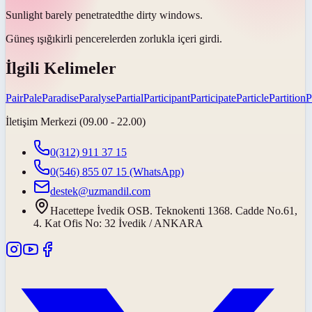
Sunlight barely
penetrated
the dirty windows.
Güneş ışığıkirli pencerelerden zorlukla
içeri girdi
.
İlgili Kelimeler
Pair
Pale
Paradise
Paralyse
Partial
Participant
Participate
Particle
Partition
P
İletişim Merkezi (09.00 - 22.00)
0(312) 911 37 15
0(546) 855 07 15
(WhatsApp)
destek@uzmandil.com
Hacettepe İvedik OSB. Teknokenti 1368. Cadde No.61,
4. Kat Ofis No: 32 İvedik / ANKARA