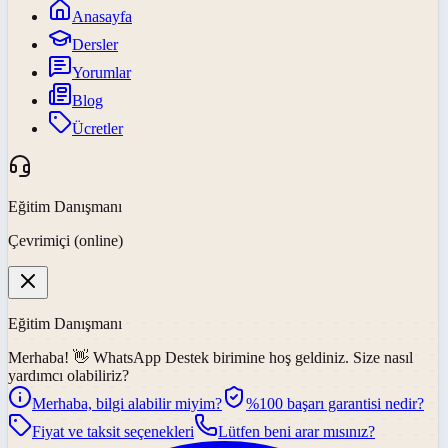
Anasayfa
Dersler
Yorumlar
Blog
Ücretler
Eğitim Danışmanı
Çevrimiçi (online)
Eğitim Danışmanı
Merhaba! 👋
WhatsApp Destek
birimine hoş geldiniz. Size nasıl
yardımcı olabiliriz?
Merhaba, bilgi alabilir miyim?
%100 başarı garantisi nedir?
Fiyat ve taksit seçenekleri
Lütfen beni arar mısınız?