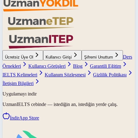
Ders
Ücretsiz Üye Ol
Kullanıcı Girişi
Şifremi Unuttum
Örnekleri
Kullanıcı Görüşleri
Blog
Garantili Eğitim
IELTS Kelimeleri
Kullanım Sözleşmesi
Gizlilik Politikası
İletişim Bilgileri
Uygulamayı indir
UzmanIELTS
cebinde — istediğin an, istediğin yerde çalış.
İndir
App Store