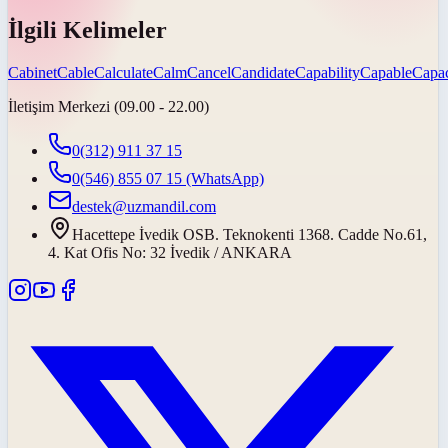
İlgili Kelimeler
Cabinet
Cable
Calculate
Calm
Cancel
Candidate
Capability
Capable
Capac
İletişim Merkezi (09.00 - 22.00)
0(312) 911 37 15
0(546) 855 07 15
(WhatsApp)
destek@uzmandil.com
Hacettepe İvedik OSB. Teknokenti 1368. Cadde No.61,
4. Kat Ofis No: 32 İvedik / ANKARA