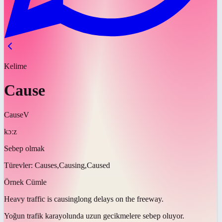
Kelime
Cause
Cause
V
kɔːz
Sebep olmak
Türevler:
Causes,Causing,Caused
Örnek Cümle
Heavy traffic is
causing
long delays on the freeway.
Yoğun trafik karayolunda uzun gecikmelere
sebep oluyor
.