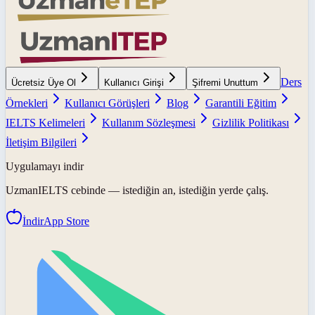
Ders
Ücretsiz Üye Ol
Kullanıcı Girişi
Şifremi Unuttum
Örnekleri
Kullanıcı Görüşleri
Blog
Garantili Eğitim
IELTS Kelimeleri
Kullanım Sözleşmesi
Gizlilik Politikası
İletişim Bilgileri
Uygulamayı indir
UzmanIELTS
cebinde — istediğin an, istediğin yerde çalış.
İndir
App Store