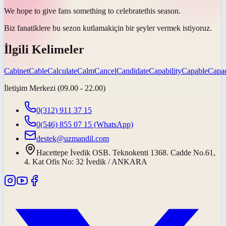
We hope to give fans something to
celebrate
this season.
Biz fanatiklere bu sezon
kutlamak
için bir şeyler vermek istiyoruz.
İlgili Kelimeler
Cabinet
Cable
Calculate
Calm
Cancel
Candidate
Capability
Capable
Capac
İletişim Merkezi (09.00 - 22.00)
0(312) 911 37 15
0(546) 855 07 15
(WhatsApp)
destek@uzmandil.com
Hacettepe İvedik OSB. Teknokenti 1368. Cadde No.61,
4. Kat Ofis No: 32 İvedik / ANKARA