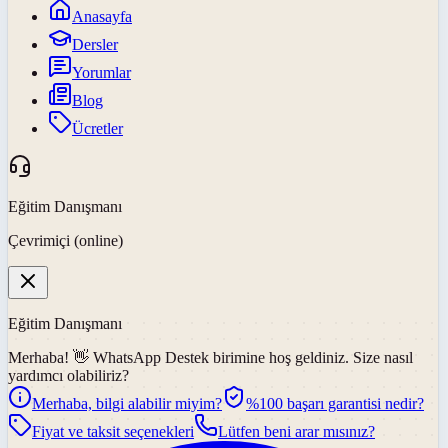
Anasayfa
Dersler
Yorumlar
Blog
Ücretler
Eğitim Danışmanı
Çevrimiçi (online)
Eğitim Danışmanı
Merhaba! 👋
WhatsApp Destek
birimine hoş geldiniz. Size nasıl
yardımcı olabiliriz?
Merhaba, bilgi alabilir miyim?
%100 başarı garantisi nedir?
Fiyat ve taksit seçenekleri
Lütfen beni arar mısınız?