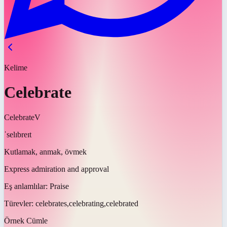
Kelime
Celebrate
Celebrate
V
ˈselɪbreɪt
Kutlamak, anmak, övmek
Express admiration and approval
Eş anlamlılar:
Praise
Türevler:
celebrates,celebrating,celebrated
Örnek Cümle