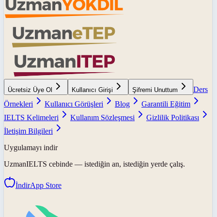
Ders
Ücretsiz Üye Ol
Kullanıcı Girişi
Şifremi Unuttum
Örnekleri
Kullanıcı Görüşleri
Blog
Garantili Eğitim
IELTS Kelimeleri
Kullanım Sözleşmesi
Gizlilik Politikası
İletişim Bilgileri
Uygulamayı indir
UzmanIELTS
cebinde — istediğin an, istediğin yerde çalış.
İndir
App Store