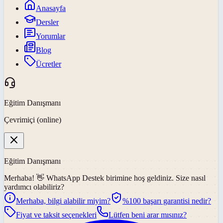
Anasayfa
Dersler
Yorumlar
Blog
Ücretler
Eğitim Danışmanı
Çevrimiçi (online)
Eğitim Danışmanı
Merhaba! 👋
WhatsApp Destek
birimine hoş geldiniz. Size nasıl
yardımcı olabiliriz?
Merhaba, bilgi alabilir miyim?
%100 başarı garantisi nedir?
Fiyat ve taksit seçenekleri
Lütfen beni arar mısınız?