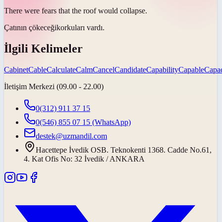
There were fears that the roof would
collapse
.
Çatının
çökeceği
korkuları vardı.
İlgili Kelimeler
Cabinet
Cable
Calculate
Calm
Cancel
Candidate
Capability
Capable
Capac
İletişim Merkezi (09.00 - 22.00)
0(312) 911 37 15
0(546) 855 07 15
(WhatsApp)
destek@uzmandil.com
Hacettepe İvedik OSB. Teknokenti 1368. Cadde No.61,
4. Kat Ofis No: 32 İvedik / ANKARA