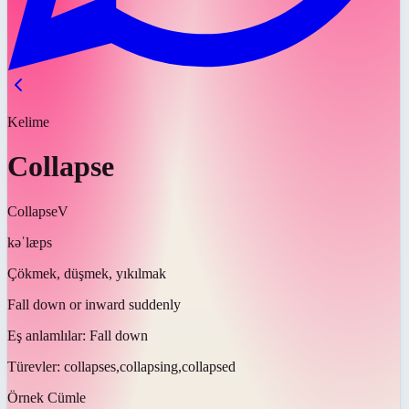
Kelime
Collapse
Collapse
V
kəˈlæps
Çökmek, düşmek, yıkılmak
Fall down or inward suddenly
Eş anlamlılar:
Fall down
Türevler:
collapses,collapsing,collapsed
Örnek Cümle