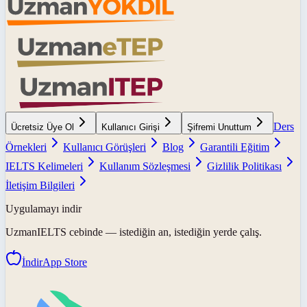
Ders
Ücretsiz Üye Ol
Kullanıcı Girişi
Şifremi Unuttum
Örnekleri
Kullanıcı Görüşleri
Blog
Garantili Eğitim
IELTS Kelimeleri
Kullanım Sözleşmesi
Gizlilik Politikası
İletişim Bilgileri
Uygulamayı indir
UzmanIELTS
cebinde — istediğin an, istediğin yerde çalış.
İndir
App Store