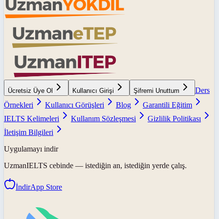
Ders
Ücretsiz Üye Ol
Kullanıcı Girişi
Şifremi Unuttum
Örnekleri
Kullanıcı Görüşleri
Blog
Garantili Eğitim
IELTS Kelimeleri
Kullanım Sözleşmesi
Gizlilik Politikası
İletişim Bilgileri
Uygulamayı indir
UzmanIELTS
cebinde — istediğin an, istediğin yerde çalış.
İndir
App Store