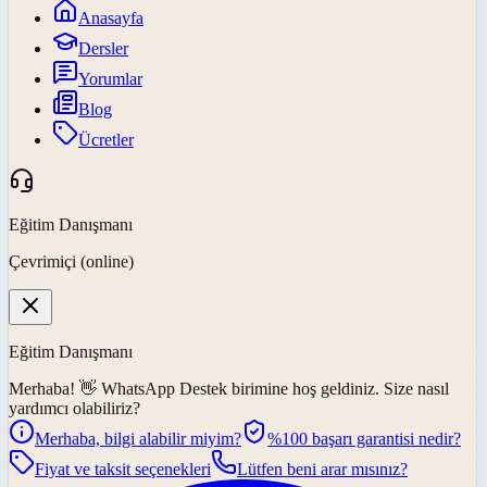
Anasayfa
Dersler
Yorumlar
Blog
Ücretler
Eğitim Danışmanı
Çevrimiçi (online)
Eğitim Danışmanı
Merhaba! 👋
WhatsApp Destek
birimine hoş geldiniz. Size nasıl
yardımcı olabiliriz?
Merhaba, bilgi alabilir miyim?
%100 başarı garantisi nedir?
Fiyat ve taksit seçenekleri
Lütfen beni arar mısınız?