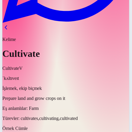
Kelime
Cultivate
Cultivate
V
ˈkʌltɪveɪt
İşlemek, ekip biçmek
Prepare land and grow crops on it
Eş anlamlılar:
Farm
Türevler:
cultivates,cultivating,cultivated
Örnek Cümle