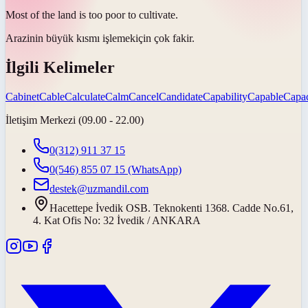
Most of the land is too poor to
cultivate
.
Arazinin büyük kısmı
işlemek
için çok fakir.
İlgili Kelimeler
Cabinet
Cable
Calculate
Calm
Cancel
Candidate
Capability
Capable
Capac
İletişim Merkezi (09.00 - 22.00)
0(312) 911 37 15
0(546) 855 07 15
(WhatsApp)
destek@uzmandil.com
Hacettepe İvedik OSB. Teknokenti 1368. Cadde No.61,
4. Kat Ofis No: 32 İvedik / ANKARA