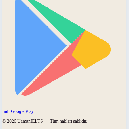
İndir
Google Play
©
2026
UzmanIELTS
— Tüm hakları saklıdır.