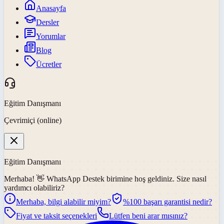
Anasayfa
Dersler
Yorumlar
Blog
Ücretler
Eğitim Danışmanı
Çevrimiçi (online)
Eğitim Danışmanı
Merhaba! 👋
WhatsApp Destek
birimine hoş geldiniz. Size nasıl
yardımcı olabiliriz?
Merhaba, bilgi alabilir miyim?
%100 başarı garantisi nedir?
Fiyat ve taksit seçenekleri
Lütfen beni arar mısınız?