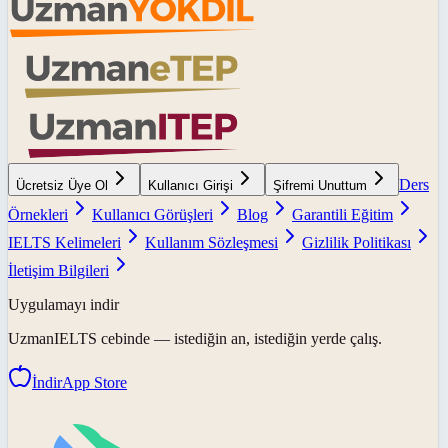
Ders
Ücretsiz Üye Ol
Kullanıcı Girişi
Şifremi Unuttum
Örnekleri
Kullanıcı Görüşleri
Blog
Garantili Eğitim
IELTS Kelimeleri
Kullanım Sözleşmesi
Gizlilik Politikası
İletişim Bilgileri
Uygulamayı indir
UzmanIELTS
cebinde — istediğin an, istediğin yerde çalış.
İndir
App Store