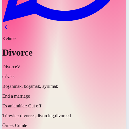
Kelime
Divorce
Divorce
V
dɪˈvɔːs
Boşanmak, boşamak, ayrılmak
End a marriage
Eş anlamlılar:
Cut off
Türevler:
divorces,divorcing,divorced
Örnek Cümle