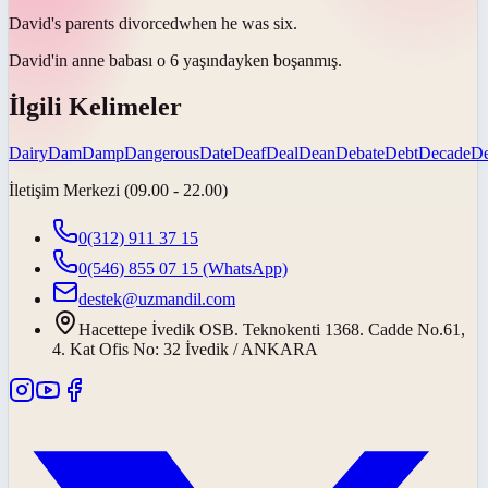
David's parents
divorced
when he was six.
David'in anne babası o 6 yaşındayken
boşanmış
.
İlgili Kelimeler
Dairy
Dam
Damp
Dangerous
Date
Deaf
Deal
Dean
Debate
Debt
Decade
D
İletişim Merkezi (09.00 - 22.00)
0(312) 911 37 15
0(546) 855 07 15
(WhatsApp)
destek@uzmandil.com
Hacettepe İvedik OSB. Teknokenti 1368. Cadde No.61,
4. Kat Ofis No: 32 İvedik / ANKARA