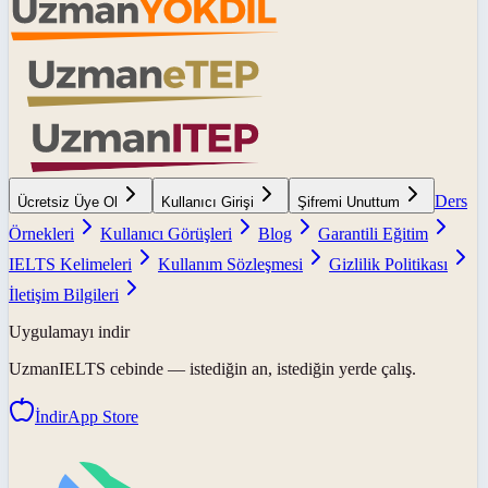
Ders
Ücretsiz Üye Ol
Kullanıcı Girişi
Şifremi Unuttum
Örnekleri
Kullanıcı Görüşleri
Blog
Garantili Eğitim
IELTS Kelimeleri
Kullanım Sözleşmesi
Gizlilik Politikası
İletişim Bilgileri
Uygulamayı indir
UzmanIELTS
cebinde — istediğin an, istediğin yerde çalış.
İndir
App Store