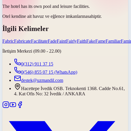
The hotel has its own pool and leisure
facilities
.
Otel kendine ait havuz ve eğlence
imkanlarına
sahiptir.
İlgili Kelimeler
Fabric
Fabricate
Facilitate
Fade
Faint
Fairly
Faith
Fake
Fame
Familiar
Fami
İletişim Merkezi (09.00 - 22.00)
0(312) 911 37 15
0(546) 855 07 15
(WhatsApp)
destek@uzmandil.com
Hacettepe İvedik OSB. Teknokenti 1368. Cadde No.61,
4. Kat Ofis No: 32 İvedik / ANKARA