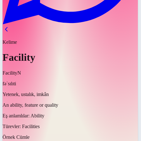
Kelime
Facility
Facility
N
fəˈsɪlɪti
Yetenek, ustalık, imkân
An ability, feature or quality
Eş anlamlılar:
Ability
Türevler:
Facilities
Örnek Cümle