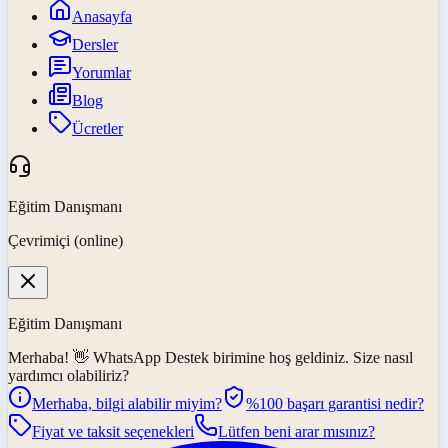
Anasayfa
Dersler
Yorumlar
Blog
Ücretler
Eğitim Danışmanı
Çevrimiçi (online)
Eğitim Danışmanı
Merhaba! 👋
WhatsApp Destek
birimine hoş geldiniz. Size nasıl
yardımcı olabiliriz?
Merhaba, bilgi alabilir miyim?
%100 başarı garantisi nedir?
Fiyat ve taksit seçenekleri
Lütfen beni arar mısınız?