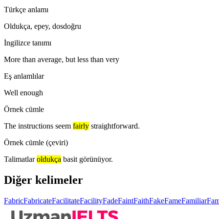
Türkçe anlamı
Oldukça, epey, dosdoğru
İngilizce tanımı
More than average, but less than very
Eş anlamlılar
Well enough
Örnek cümle
The instructions seem
fairly
straightforward.
Örnek cümle (çeviri)
Talimatlar
oldukça
basit görünüyor.
Diğer kelimeler
Fabric
Fabricate
Facilitate
Facility
Fade
Faint
Faith
Fake
Fame
Familiar
Fam