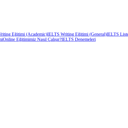
iting Eğitimi (Academic)
IELTS Writing Eğitimi (General)
IELTS Liste
mi
Online Eğitimimiz Nasıl Çalışır?
IELTS Denemeleri