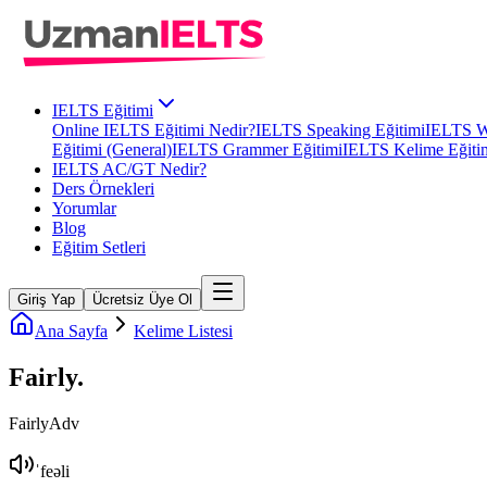
IELTS Eğitimi
Online IELTS Eğitimi Nedir?
IELTS Speaking Eğitimi
IELTS Wr
Eğitimi (General)
IELTS Grammer Eğitimi
IELTS Kelime Eğiti
IELTS AC/GT Nedir?
Ders Örnekleri
Yorumlar
Blog
Eğitim Setleri
Giriş Yap
Ücretsiz Üye Ol
Ana Sayfa
Kelime Listesi
Fairly
.
Fairly
Adv
ˈfeəli