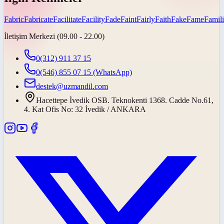
Fabric
Fabricate
Facilitate
Facility
Fade
Faint
Fairly
Faith
Fake
Fame
Famili
İletişim Merkezi (09.00 - 22.00)
0(312) 911 37 15
0(546) 855 07 15
(WhatsApp)
destek@uzmandil.com
Hacettepe İvedik OSB. Teknokenti 1368. Cadde No.61,
4. Kat Ofis No: 32 İvedik / ANKARA