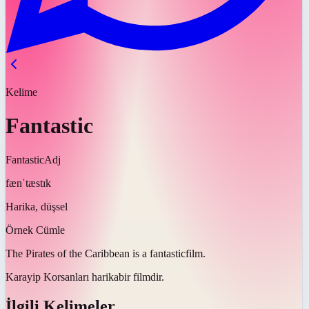
Kelime
Fantastic
Fantastic
Adj
fænˈtæstɪk
Harika, düşsel
Örnek Cümle
The Pirates of the Caribbean is a
fantastic
film.
Karayip Korsanları
harika
bir filmdir.
İlgili Kelimeler