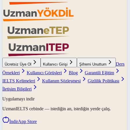
Ders
Ücretsiz Üye Ol
Kullanıcı Girişi
Şifremi Unuttum
Örnekleri
Kullanıcı Görüşleri
Blog
Garantili Eğitim
IELTS Kelimeleri
Kullanım Sözleşmesi
Gizlilik Politikası
İletişim Bilgileri
Uygulamayı indir
UzmanIELTS
cebinde — istediğin an, istediğin yerde çalış.
İndir
App Store