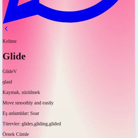
Kelime
Glide
Glide
V
ɡlaɪd
Kaymak, süzülmek
Move smoothly and easily
Eş anlamlılar:
Soar
Türevler:
glides,gliding,glided
Örnek Cümle