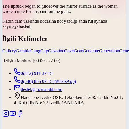
The lipstick began to
glide
over the mirror surface as the woman
wrote a note for husband on the glass.
Kadın cam üzerinde kocasına not yazdığı anda ruj aynada
kaymaya
başladı.
İlgili Kelimeler
Gallery
Gamble
Gang
Gap
Gasoline
Gaze
Gear
Generate
Generation
Gene
İletişim Merkezi (09.00 - 22.00)
0(312) 911 37 15
0(546) 855 07 15
(WhatsApp)
destek@uzmandil.com
Hacettepe İvedik OSB. Teknokenti 1368. Cadde No.61,
4. Kat Ofis No: 32 İvedik / ANKARA