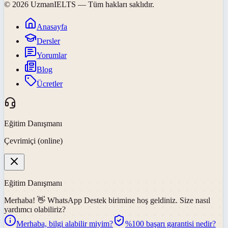
©
2026
UzmanIELTS
— Tüm hakları saklıdır.
Anasayfa
Dersler
Yorumlar
Blog
Ücretler
Eğitim Danışmanı
Çevrimiçi (online)
Eğitim Danışmanı
Merhaba! 👋
WhatsApp Destek
birimine hoş geldiniz. Size nasıl
yardımcı olabiliriz?
Merhaba, bilgi alabilir miyim?
%100 başarı garantisi nedir?